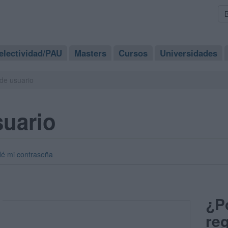
electividad/PAU
Masters
Cursos
Universidades
de usuario
suario
dé mi contraseña
¿P
reg