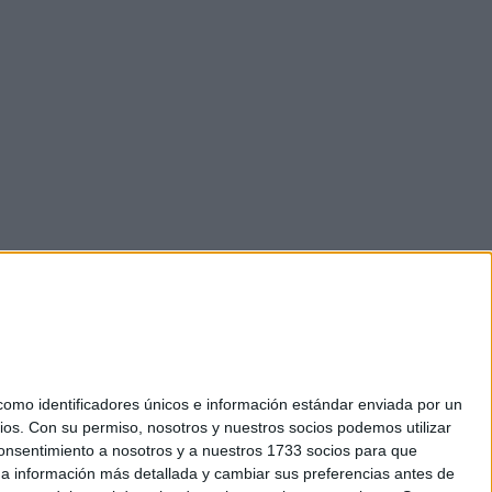
mo identificadores únicos e información estándar enviada por un
ios.
Con su permiso, nosotros y nuestros socios podemos utilizar
 consentimiento a nosotros y a nuestros 1733 socios para que
okies
 a información más detallada y cambiar sus preferencias antes de
el. +34 91 593 2767