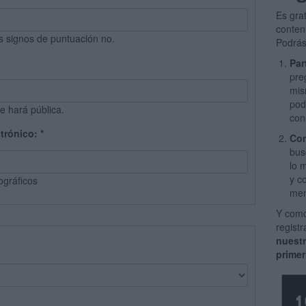
Es gra
conten
s signos de puntuación no.
Podrás
Par
pre
mis
pod
e hará pública.
con
ctrónico:
*
Com
bus
lo 
y c
ográficos
men
Y como
regist
nuest
primer