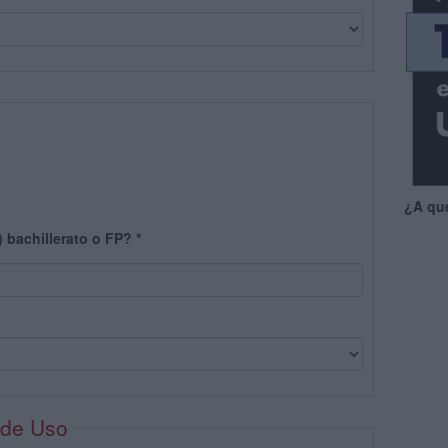
¿A qu
) bachillerato o FP?
*
 de Uso