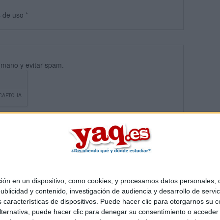
s
de uso
*
umano y evitar spam.
 en un dispositivo, como cookies, y procesamos datos personales, co
blicidad y contenido, investigación de audiencia y desarrollo de servic
Quiénes somos
|
Contactar
|
Anúnciate
as características de dispositivos. Puede hacer clic para otorgarnos su
o legal
|
Politica de privacidad
|
Condiciones generales
|
Política de co
ternativa, puede hacer clic para denegar su consentimiento o acceder
s Mediterráneo S.L.
- Diego de León 47 - 28006 Madrid [ESPAÑA] - T