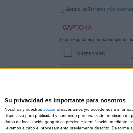
Acepto
los
Términos y Condicione
CAPTCHA
Esta pregunta es para saber si eres h
Su privacidad es importante para nosotros
Nosotros y nuestros
socios
almacenamos y/o accedemos a información
dispositivo para publicidad y contenido personalizado, medición de pu
datos de localización geográfica precisa e identificación mediante l
Avis
llevemos a cabo el procesamiento previamente descrito. De forma al
© 2003-2026
Compá