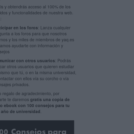
tis y obtendrás acceso al 100% de los
idos y funcionalidades de nuestra web.
:
ticipar en los foros
: Lanza cualquier
gunta a los foros para que nosotros
mos y los miles de miembros de yaq.es
amos ayudarte con información y
sejos
unicar con otros usuarios
: Podrás
car otros usuarios que quieren estudiar
mismo que tú, o en la misma universidad,
ontactar con ellos vía su corcho o vía
sajes privados.
 regalo de agradecimiento, por
rarte te daremos
gratis una copia de
ro ebook con 100 consejos para tu
 año de universidad
.