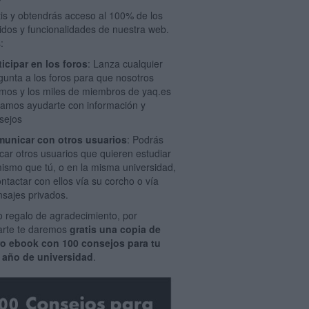
tis y obtendrás acceso al 100% de los
idos y funcionalidades de nuestra web.
:
ticipar en los foros
: Lanza cualquier
gunta a los foros para que nosotros
mos y los miles de miembros de yaq.es
amos ayudarte con información y
sejos
unicar con otros usuarios
: Podrás
car otros usuarios que quieren estudiar
mismo que tú, o en la misma universidad,
ontactar con ellos vía su corcho o vía
sajes privados.
 regalo de agradecimiento, por
rarte te daremos
gratis una copia de
ro ebook con 100 consejos para tu
 año de universidad
.