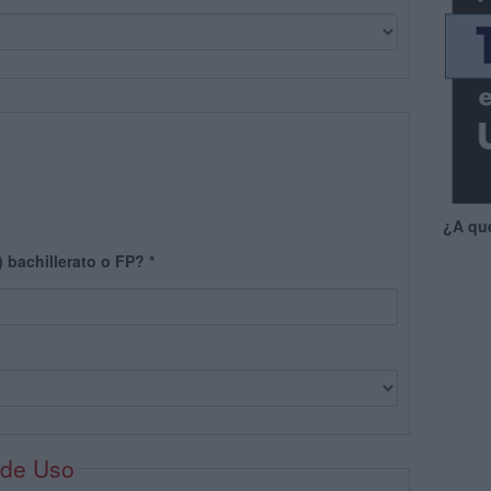
¿A qu
) bachillerato o FP?
*
 de Uso