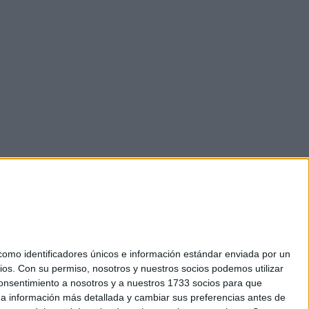
mo identificadores únicos e información estándar enviada por un
ios.
Con su permiso, nosotros y nuestros socios podemos utilizar
 consentimiento a nosotros y a nuestros 1733 socios para que
okies
 a información más detallada y cambiar sus preferencias antes de
el. +34 91 593 2767