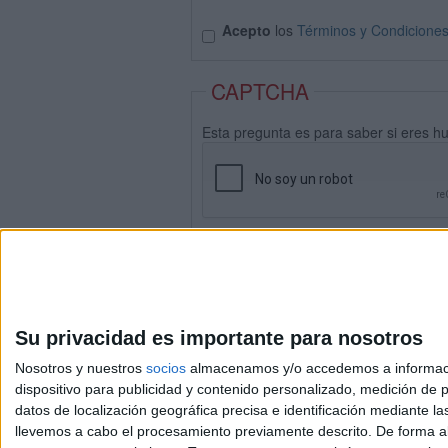
Acepto
los
Términos y Condicione
CAPTCHA
Esta pregunta es para saber si eres h
Su privacidad es importante para nosotros
Nosotros y nuestros
socios
almacenamos y/o accedemos a información
dispositivo para publicidad y contenido personalizado, medición de pu
datos de localización geográfica precisa e identificación mediante l
Avis
llevemos a cabo el procesamiento previamente descrito. De forma al
© 2003-2026
Compá