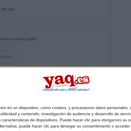
s
de uso
*
umano y evitar spam.
 en un dispositivo, como cookies, y procesamos datos personales, co
blicidad y contenido, investigación de audiencia y desarrollo de servic
Quiénes somos
|
Contactar
|
Anúnciate
as características de dispositivos. Puede hacer clic para otorgarnos su
o legal
|
Politica de privacidad
|
Condiciones generales
|
Política de co
ternativa, puede hacer clic para denegar su consentimiento o acceder
s Mediterráneo S.L.
- Diego de León 47 - 28006 Madrid [ESPAÑA] - T