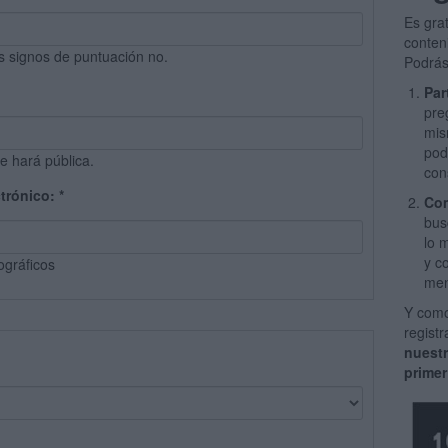
Es gra
conten
s signos de puntuación no.
Podrás
Par
pre
mis
pod
e hará pública.
con
ctrónico:
*
Com
bus
lo 
y c
ográficos
men
Y como
regist
nuest
primer