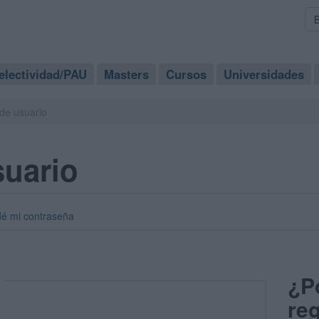
electividad/PAU
Masters
Cursos
Universidades
de usuario
suario
dé mi contraseña
¿P
reg