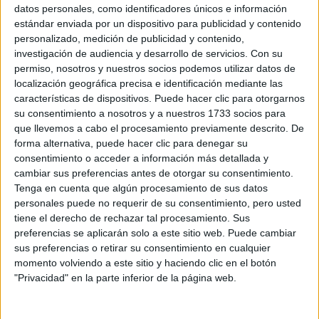
Sobre ti
datos personales, como identificadores únicos e información
estándar enviada por un dispositivo para publicidad y contenido
personalizado, medición de publicidad y contenido,
Soy:
*
investigación de audiencia y desarrollo de servicios.
Con su
Chico
permiso, nosotros y nuestros socios podemos utilizar datos de
Chica
localización geográfica precisa e identificación mediante las
características de dispositivos. Puede hacer clic para otorgarnos
¿En qué año terminas (o terminaste) bachillerato o FP?
*
su consentimiento a nosotros y a nuestros 1733 socios para
que llevemos a cabo el procesamiento previamente descrito. De
forma alternativa, puede hacer clic para denegar su
consentimiento o acceder a información más detallada y
Soy estudiante de:
*
cambiar sus preferencias antes de otorgar su consentimiento.
Tenga en cuenta que algún procesamiento de sus datos
personales puede no requerir de su consentimiento, pero usted
tiene el derecho de rechazar tal procesamiento. Sus
preferencias se aplicarán solo a este sitio web. Puede cambiar
Términos y Condiciones de Uso
sus preferencias o retirar su consentimiento en cualquier
momento volviendo a este sitio y haciendo clic en el botón
Acepto
los
Términos y Condiciones
de uso
*
"Privacidad" en la parte inferior de la página web.