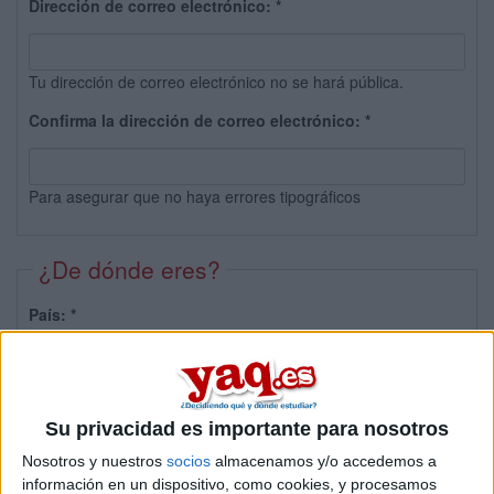
Dirección de correo electrónico:
*
Tu dirección de correo electrónico no se hará pública.
Confirma la dirección de correo electrónico:
*
Para asegurar que no haya errores tipográficos
¿De dónde eres?
País:
*
Provincia:
Su privacidad es importante para nosotros
Nosotros y nuestros
socios
almacenamos y/o accedemos a
información en un dispositivo, como cookies, y procesamos