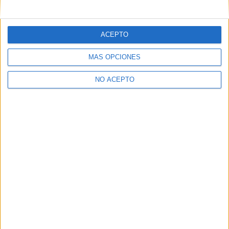
mensajes privados.
Y como regalo de agradecimiento, por registrarte te daremos
gratis una copia de nuestro ebook con 100 consejos para tu
ACEPTO
primer año de universidad
.
MÁS OPCIONES
NO ACEPTO
¿A qué esperas?