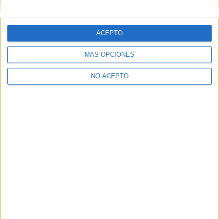
mensajes privados.
Y como regalo de agradecimiento, por registrarte te daremos
gratis una copia de nuestro ebook con 100 consejos para tu
ACEPTO
primer año de universidad
.
MÁS OPCIONES
NO ACEPTO
¿A qué esperas?