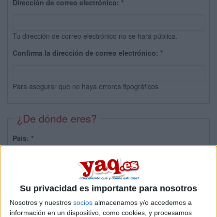
Dirección de correo electrónico:
*
Tu dirección de correo electrónico no se hará pública.
Confirma la dirección de correo electrónico:
*
Para asegurar que no haya errores tipográficos
¿De dónde eres?
País:
*
Provincia:
Su privacidad es importante para nosotros
Nosotros y nuestros
socios
almacenamos y/o accedemos a
información en un dispositivo, como cookies, y procesamos