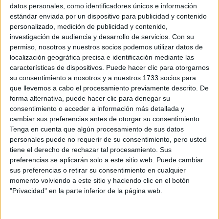
Sobre ti
datos personales, como identificadores únicos e información
estándar enviada por un dispositivo para publicidad y contenido
personalizado, medición de publicidad y contenido,
Soy:
*
investigación de audiencia y desarrollo de servicios.
Con su
Chico
permiso, nosotros y nuestros socios podemos utilizar datos de
Chica
localización geográfica precisa e identificación mediante las
características de dispositivos. Puede hacer clic para otorgarnos
¿En qué año terminas (o terminaste) bachillerato o FP?
*
su consentimiento a nosotros y a nuestros 1733 socios para
que llevemos a cabo el procesamiento previamente descrito. De
forma alternativa, puede hacer clic para denegar su
consentimiento o acceder a información más detallada y
Soy estudiante de:
*
cambiar sus preferencias antes de otorgar su consentimiento.
Tenga en cuenta que algún procesamiento de sus datos
personales puede no requerir de su consentimiento, pero usted
tiene el derecho de rechazar tal procesamiento. Sus
preferencias se aplicarán solo a este sitio web. Puede cambiar
Términos y Condiciones de Uso
sus preferencias o retirar su consentimiento en cualquier
momento volviendo a este sitio y haciendo clic en el botón
Acepto
los
Términos y Condiciones
de uso
*
"Privacidad" en la parte inferior de la página web.