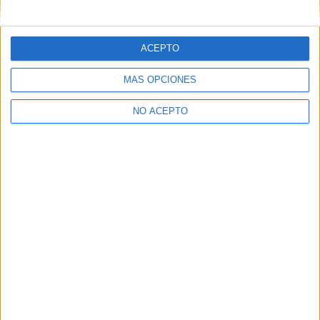
mensajes privados.
Y como regalo de agradecimiento, por registrarte te daremos
gratis una copia de nuestro ebook con 100 consejos para tu
ACEPTO
primer año de universidad
.
MÁS OPCIONES
NO ACEPTO
¿A qué esperas?