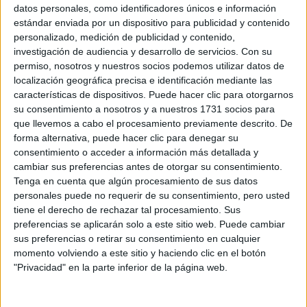
Sobre ti
datos personales, como identificadores únicos e información
estándar enviada por un dispositivo para publicidad y contenido
personalizado, medición de publicidad y contenido,
Soy:
*
investigación de audiencia y desarrollo de servicios.
Con su
Chico
permiso, nosotros y nuestros socios podemos utilizar datos de
Chica
localización geográfica precisa e identificación mediante las
características de dispositivos. Puede hacer clic para otorgarnos
¿En qué año terminas (o terminaste) bachillerato o FP?
*
su consentimiento a nosotros y a nuestros 1731 socios para
que llevemos a cabo el procesamiento previamente descrito. De
forma alternativa, puede hacer clic para denegar su
consentimiento o acceder a información más detallada y
Soy estudiante de:
*
cambiar sus preferencias antes de otorgar su consentimiento.
Tenga en cuenta que algún procesamiento de sus datos
personales puede no requerir de su consentimiento, pero usted
tiene el derecho de rechazar tal procesamiento. Sus
preferencias se aplicarán solo a este sitio web. Puede cambiar
Términos y Condiciones de Uso
sus preferencias o retirar su consentimiento en cualquier
momento volviendo a este sitio y haciendo clic en el botón
Acepto
los
Términos y Condiciones
de uso
*
"Privacidad" en la parte inferior de la página web.