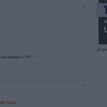
¿A qu
) bachillerato o FP?
*
 de Uso