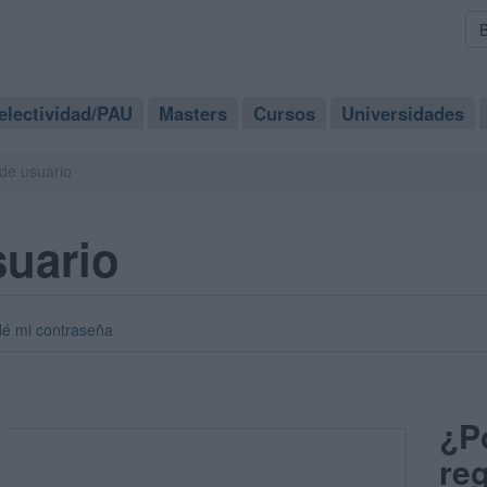
electividad/PAU
Masters
Cursos
Universidades
de usuario
suario
dé mi contraseña
¿P
reg