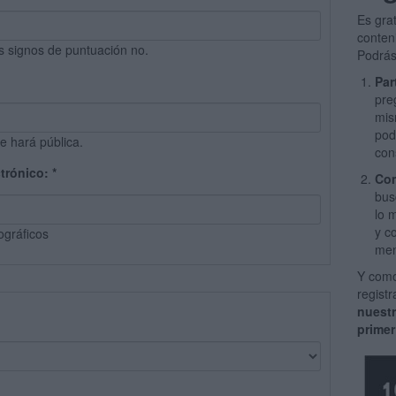
Es gra
conten
s signos de puntuación no.
Podrás
Par
pre
mis
pod
e hará pública.
con
ctrónico:
*
Com
bus
lo 
y c
ográficos
men
Y como
regist
nuest
primer