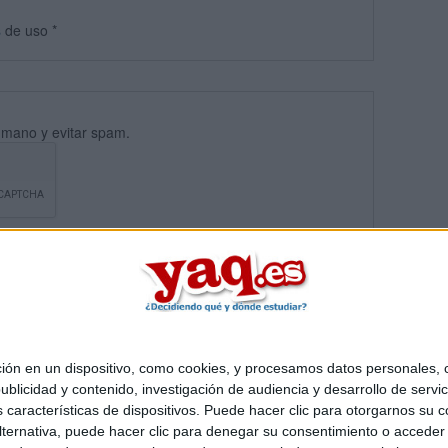
s
de uso
*
umano y evitar spam.
 en un dispositivo, como cookies, y procesamos datos personales, co
blicidad y contenido, investigación de audiencia y desarrollo de servic
Quiénes somos
|
Contactar
|
Anúnciate
as características de dispositivos. Puede hacer clic para otorgarnos su
o legal
|
Politica de privacidad
|
Condiciones generales
|
Política de co
ternativa, puede hacer clic para denegar su consentimiento o acceder
s Mediterráneo S.L.
- Diego de León 47 - 28006 Madrid [ESPAÑA] - T