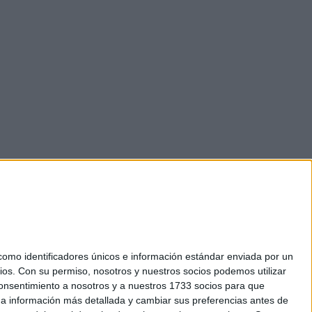
mo identificadores únicos e información estándar enviada por un
ios.
Con su permiso, nosotros y nuestros socios podemos utilizar
 consentimiento a nosotros y a nuestros 1733 socios para que
okies
 a información más detallada y cambiar sus preferencias antes de
el. +34 91 593 2767