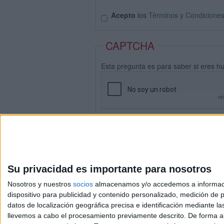
Acepto
los
Términos y Condicione
CAPTCHA
Esta pregunta es para saber si eres h
Su privacidad es importante para nosotros
Nosotros y nuestros
socios
almacenamos y/o accedemos a información
dispositivo para publicidad y contenido personalizado, medición de pu
datos de localización geográfica precisa e identificación mediante l
Avis
llevemos a cabo el procesamiento previamente descrito. De forma al
© 2003-2026
Compá