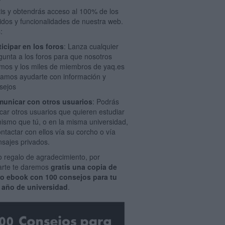
tis y obtendrás acceso al 100% de los
idos y funcionalidades de nuestra web.
:
ticipar en los foros
: Lanza cualquier
gunta a los foros para que nosotros
mos y los miles de miembros de yaq.es
amos ayudarte con información y
sejos
unicar con otros usuarios
: Podrás
car otros usuarios que quieren estudiar
mismo que tú, o en la misma universidad,
ontactar con ellos vía su corcho o vía
sajes privados.
 regalo de agradecimiento, por
rarte te daremos
gratis una copia de
ro ebook con 100 consejos para tu
 año de universidad
.