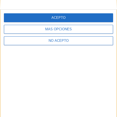
mensajes privados.
Y como regalo de agradecimiento, por registrarte te daremos
gratis una copia de nuestro ebook con 100 consejos para tu
ACEPTO
primer año de universidad
.
MÁS OPCIONES
NO ACEPTO
¿A qué esperas?