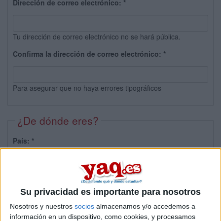
Dirección de correo electrónico:
*
Tu dirección de correo electrónico no se hará pública.
Confirma la dirección de correo electrónico:
*
Para asegurar que no haya errores tipográficos
¿De dónde eres?
País:
*
Provincia:
Su privacidad es importante para nosotros
Nosotros y nuestros
socios
almacenamos y/o accedemos a
información en un dispositivo, como cookies, y procesamos