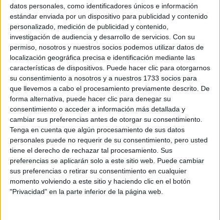
Sobre ti
datos personales, como identificadores únicos e información
estándar enviada por un dispositivo para publicidad y contenido
personalizado, medición de publicidad y contenido,
Soy:
*
investigación de audiencia y desarrollo de servicios.
Con su
Chico
permiso, nosotros y nuestros socios podemos utilizar datos de
Chica
localización geográfica precisa e identificación mediante las
características de dispositivos. Puede hacer clic para otorgarnos
¿En qué año terminas (o terminaste) bachillerato o FP?
*
su consentimiento a nosotros y a nuestros 1733 socios para
que llevemos a cabo el procesamiento previamente descrito. De
forma alternativa, puede hacer clic para denegar su
consentimiento o acceder a información más detallada y
Soy estudiante de:
*
cambiar sus preferencias antes de otorgar su consentimiento.
Tenga en cuenta que algún procesamiento de sus datos
personales puede no requerir de su consentimiento, pero usted
tiene el derecho de rechazar tal procesamiento. Sus
preferencias se aplicarán solo a este sitio web. Puede cambiar
Términos y Condiciones de Uso
sus preferencias o retirar su consentimiento en cualquier
momento volviendo a este sitio y haciendo clic en el botón
Acepto
los
Términos y Condiciones
de uso
*
"Privacidad" en la parte inferior de la página web.