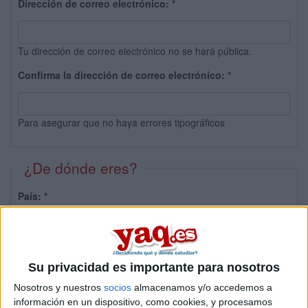
Dirección de correo electrónico:
*
Tu dirección de correo electrónico no se hará pública.
Confirma la dirección de correo electrónico:
*
Para asegurar que no haya errores tipográficos
¿De dónde eres?
País:
*
Provincia:
Su privacidad es importante para nosotros
Nosotros y nuestros
socios
almacenamos y/o accedemos a
información en un dispositivo, como cookies, y procesamos