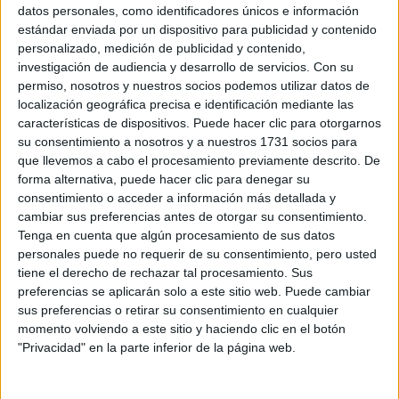
Sobre ti
datos personales, como identificadores únicos e información
estándar enviada por un dispositivo para publicidad y contenido
personalizado, medición de publicidad y contenido,
Soy:
*
investigación de audiencia y desarrollo de servicios.
Con su
Chico
permiso, nosotros y nuestros socios podemos utilizar datos de
Chica
localización geográfica precisa e identificación mediante las
características de dispositivos. Puede hacer clic para otorgarnos
¿En qué año terminas (o terminaste) bachillerato o FP?
*
su consentimiento a nosotros y a nuestros 1731 socios para
que llevemos a cabo el procesamiento previamente descrito. De
forma alternativa, puede hacer clic para denegar su
consentimiento o acceder a información más detallada y
Soy estudiante de:
*
cambiar sus preferencias antes de otorgar su consentimiento.
Tenga en cuenta que algún procesamiento de sus datos
personales puede no requerir de su consentimiento, pero usted
tiene el derecho de rechazar tal procesamiento. Sus
preferencias se aplicarán solo a este sitio web. Puede cambiar
Términos y Condiciones de Uso
sus preferencias o retirar su consentimiento en cualquier
momento volviendo a este sitio y haciendo clic en el botón
Acepto
los
Términos y Condiciones
de uso
*
"Privacidad" en la parte inferior de la página web.