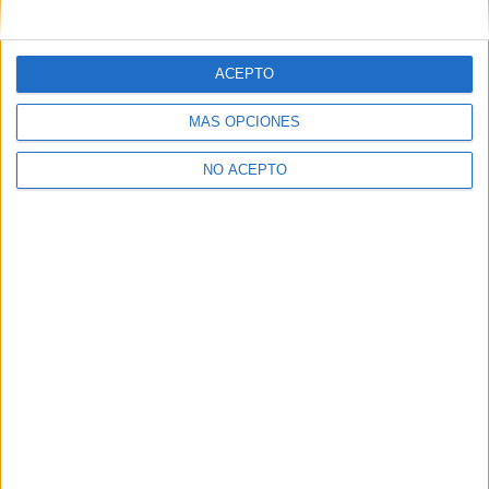
mensajes privados.
Y como regalo de agradecimiento, por registrarte te daremos
gratis una copia de nuestro ebook con 100 consejos para tu
ACEPTO
primer año de universidad
.
MÁS OPCIONES
NO ACEPTO
¿A qué esperas?