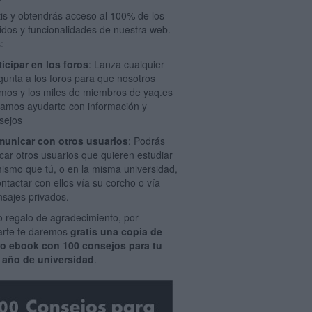
tis y obtendrás acceso al 100% de los
idos y funcionalidades de nuestra web.
:
ticipar en los foros
: Lanza cualquier
gunta a los foros para que nosotros
mos y los miles de miembros de yaq.es
amos ayudarte con información y
sejos
unicar con otros usuarios
: Podrás
car otros usuarios que quieren estudiar
mismo que tú, o en la misma universidad,
ontactar con ellos vía su corcho o vía
sajes privados.
 regalo de agradecimiento, por
rarte te daremos
gratis una copia de
ro ebook con 100 consejos para tu
 año de universidad
.