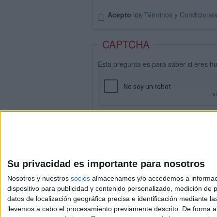
Acepto
los
Términos y Condicione
CAPTCHA
Esta pregunta es para saber si eres h
Su privacidad es importante para nosotros
Nosotros y nuestros
socios
almacenamos y/o accedemos a información
dispositivo para publicidad y contenido personalizado, medición de pu
datos de localización geográfica precisa e identificación mediante l
Avis
llevemos a cabo el procesamiento previamente descrito. De forma al
© 2003-2026
Compá