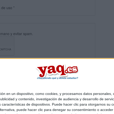
s
de uso
*
umano y evitar spam.
 en un dispositivo, como cookies, y procesamos datos personales, co
blicidad y contenido, investigación de audiencia y desarrollo de servic
Quiénes somos
|
Contactar
|
Anúnciate
as características de dispositivos. Puede hacer clic para otorgarnos su
o legal
|
Politica de privacidad
|
Condiciones generales
|
Política de co
ternativa, puede hacer clic para denegar su consentimiento o acceder
s Mediterráneo S.L.
- Diego de León 47 - 28006 Madrid [ESPAÑA] - T