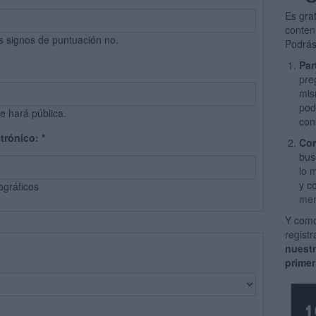
Es gra
conten
s signos de puntuación no.
Podrás
Par
pre
mis
pod
e hará pública.
con
ctrónico:
*
Com
bus
lo 
y c
ográficos
men
Y como
regist
nuest
primer