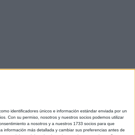
mo identificadores únicos e información estándar enviada por un
ios.
Con su permiso, nosotros y nuestros socios podemos utilizar
 consentimiento a nosotros y a nuestros 1733 socios para que
okies
 a información más detallada y cambiar sus preferencias antes de
el. +34 91 593 2767