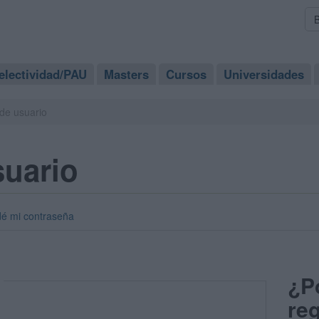
electividad/PAU
Masters
Cursos
Universidades
de usuario
suario
dé mi contraseña
¿P
reg