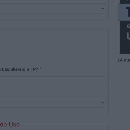
¿A qu
) bachillerato o FP?
*
 de Uso