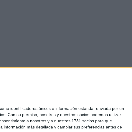
mo identificadores únicos e información estándar enviada por un
ios.
Con su permiso, nosotros y nuestros socios podemos utilizar
 consentimiento a nosotros y a nuestros 1731 socios para que
okies
 a información más detallada y cambiar sus preferencias antes de
el. +34 91 593 2767