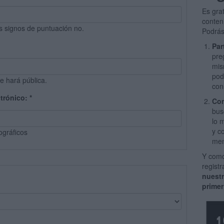
Es gra
conten
s signos de puntuación no.
Podrás
Par
pre
mis
pod
e hará pública.
con
ctrónico:
*
Com
bus
lo 
y c
ográficos
men
Y como
regist
nuest
primer