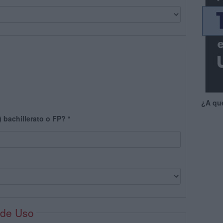
¿A qu
) bachillerato o FP?
*
 de Uso