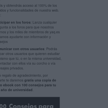
tis y obtendrás acceso al 100% de los
idos y funcionalidades de nuestra web.
:
ticipar en los foros
: Lanza cualquier
gunta a los foros para que nosotros
mos y los miles de miembros de yaq.es
amos ayudarte con información y
sejos
unicar con otros usuarios
: Podrás
car otros usuarios que quieren estudiar
mismo que tú, o en la misma universidad,
ontactar con ellos vía su corcho o vía
sajes privados.
 regalo de agradecimiento, por
rarte te daremos
gratis una copia de
ro ebook con 100 consejos para tu
 año de universidad
.