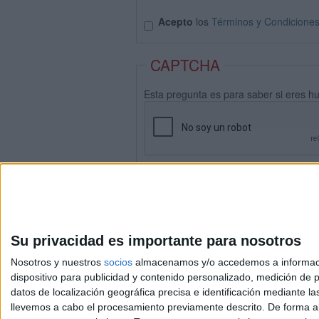
Acepto
los
Términos y Condicione
CAPTCHA
Esta pregunta es para saber si eres h
Su privacidad es importante para nosotros
Nosotros y nuestros
socios
almacenamos y/o accedemos a información
dispositivo para publicidad y contenido personalizado, medición de pu
datos de localización geográfica precisa e identificación mediante l
Avis
llevemos a cabo el procesamiento previamente descrito. De forma al
© 2003-2026
Compá