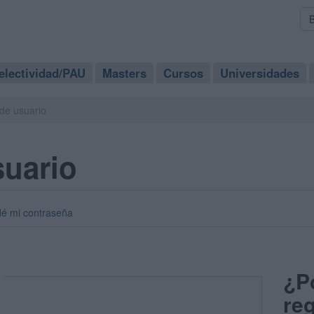
electividad/PAU
Masters
Cursos
Universidades
de usuario
suario
dé mi contraseña
¿P
reg