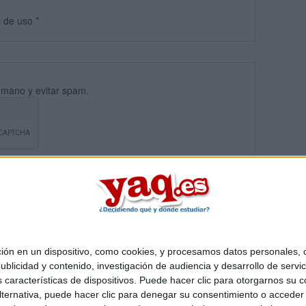
s
de uso
*
umano y evitar spam.
 en un dispositivo, como cookies, y procesamos datos personales, co
blicidad y contenido, investigación de audiencia y desarrollo de servic
Quiénes somos
|
Contactar
|
Anúnciate
as características de dispositivos. Puede hacer clic para otorgarnos su
o legal
|
Politica de privacidad
|
Condiciones generales
|
Política de co
ternativa, puede hacer clic para denegar su consentimiento o acceder
s Mediterráneo S.L.
- Diego de León 47 - 28006 Madrid [ESPAÑA] - T