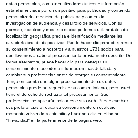
Sobre ti
datos personales, como identificadores únicos e información
estándar enviada por un dispositivo para publicidad y contenido
personalizado, medición de publicidad y contenido,
Soy:
*
investigación de audiencia y desarrollo de servicios.
Con su
Chico
permiso, nosotros y nuestros socios podemos utilizar datos de
Chica
localización geográfica precisa e identificación mediante las
características de dispositivos. Puede hacer clic para otorgarnos
¿En qué año terminas (o terminaste) bachillerato o FP?
*
su consentimiento a nosotros y a nuestros 1731 socios para
que llevemos a cabo el procesamiento previamente descrito. De
forma alternativa, puede hacer clic para denegar su
consentimiento o acceder a información más detallada y
Soy estudiante de:
*
cambiar sus preferencias antes de otorgar su consentimiento.
Tenga en cuenta que algún procesamiento de sus datos
personales puede no requerir de su consentimiento, pero usted
tiene el derecho de rechazar tal procesamiento. Sus
preferencias se aplicarán solo a este sitio web. Puede cambiar
Términos y Condiciones de Uso
sus preferencias o retirar su consentimiento en cualquier
momento volviendo a este sitio y haciendo clic en el botón
Acepto
los
Términos y Condiciones
de uso
*
"Privacidad" en la parte inferior de la página web.