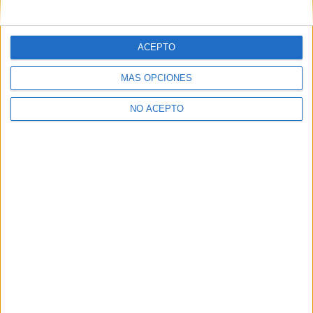
mensajes privados.
Y como regalo de agradecimiento, por registrarte te daremos
gratis una copia de nuestro ebook con 100 consejos para tu
ACEPTO
primer año de universidad
.
MÁS OPCIONES
NO ACEPTO
¿A qué esperas?