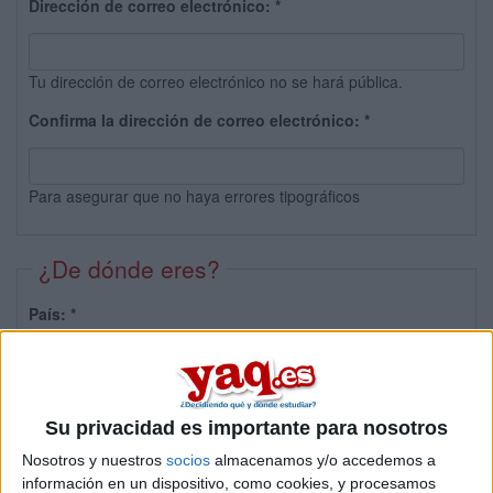
Dirección de correo electrónico:
*
Tu dirección de correo electrónico no se hará pública.
Confirma la dirección de correo electrónico:
*
Para asegurar que no haya errores tipográficos
¿De dónde eres?
País:
*
Provincia:
Su privacidad es importante para nosotros
Nosotros y nuestros
socios
almacenamos y/o accedemos a
información en un dispositivo, como cookies, y procesamos