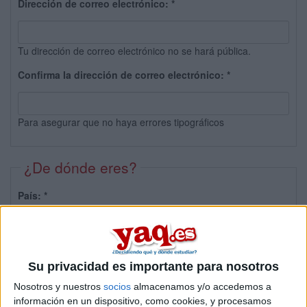
Dirección de correo electrónico:
*
Tu dirección de correo electrónico no se hará pública.
Confirma la dirección de correo electrónico:
*
Para asegurar que no haya errores tipográficos
¿De dónde eres?
País:
*
Provincia:
Su privacidad es importante para nosotros
Nosotros y nuestros
socios
almacenamos y/o accedemos a
información en un dispositivo, como cookies, y procesamos