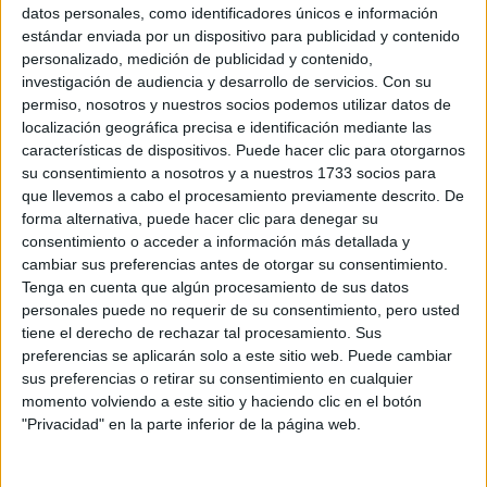
Sobre ti
datos personales, como identificadores únicos e información
estándar enviada por un dispositivo para publicidad y contenido
personalizado, medición de publicidad y contenido,
Soy:
*
investigación de audiencia y desarrollo de servicios.
Con su
Chico
permiso, nosotros y nuestros socios podemos utilizar datos de
Chica
localización geográfica precisa e identificación mediante las
características de dispositivos. Puede hacer clic para otorgarnos
¿En qué año terminas (o terminaste) bachillerato o FP?
*
su consentimiento a nosotros y a nuestros 1733 socios para
que llevemos a cabo el procesamiento previamente descrito. De
forma alternativa, puede hacer clic para denegar su
consentimiento o acceder a información más detallada y
Soy estudiante de:
*
cambiar sus preferencias antes de otorgar su consentimiento.
Tenga en cuenta que algún procesamiento de sus datos
personales puede no requerir de su consentimiento, pero usted
tiene el derecho de rechazar tal procesamiento. Sus
preferencias se aplicarán solo a este sitio web. Puede cambiar
Términos y Condiciones de Uso
sus preferencias o retirar su consentimiento en cualquier
momento volviendo a este sitio y haciendo clic en el botón
Acepto
los
Términos y Condiciones
de uso
*
"Privacidad" en la parte inferior de la página web.