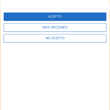
mensajes privados.
Y como regalo de agradecimiento, por registrarte te daremos
gratis una copia de nuestro ebook con 100 consejos para tu
ACEPTO
primer año de universidad
.
MÁS OPCIONES
NO ACEPTO
¿A qué esperas?