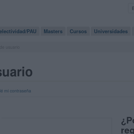
electividad/PAU
Masters
Cursos
Universidades
de usuario
suario
dé mi contraseña
¿P
reg