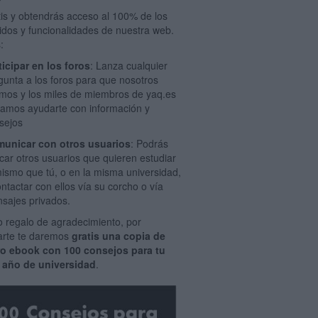
tis y obtendrás acceso al 100% de los
idos y funcionalidades de nuestra web.
:
ticipar en los foros
: Lanza cualquier
gunta a los foros para que nosotros
mos y los miles de miembros de yaq.es
amos ayudarte con información y
sejos
unicar con otros usuarios
: Podrás
car otros usuarios que quieren estudiar
mismo que tú, o en la misma universidad,
ontactar con ellos vía su corcho o vía
sajes privados.
 regalo de agradecimiento, por
rarte te daremos
gratis una copia de
ro ebook con 100 consejos para tu
 año de universidad
.