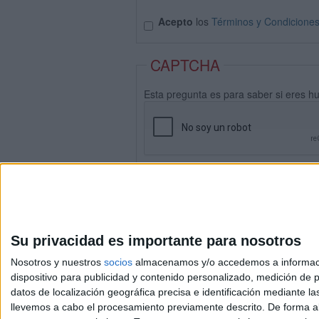
Acepto
los
Términos y Condicione
CAPTCHA
Esta pregunta es para saber si eres h
Su privacidad es importante para nosotros
Nosotros y nuestros
socios
almacenamos y/o accedemos a información
dispositivo para publicidad y contenido personalizado, medición de pu
datos de localización geográfica precisa e identificación mediante l
Avis
llevemos a cabo el procesamiento previamente descrito. De forma al
© 2003-2026
Compá