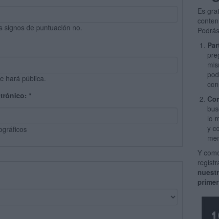
Es gra
conten
s signos de puntuación no.
Podrás
Par
pre
mis
pod
e hará pública.
con
ctrónico:
*
Com
bus
lo 
y c
ográficos
men
Y como
regist
nuest
primer