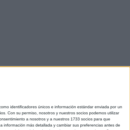
mo identificadores únicos e información estándar enviada por un
ios.
Con su permiso, nosotros y nuestros socios podemos utilizar
 consentimiento a nosotros y a nuestros 1733 socios para que
okies
 a información más detallada y cambiar sus preferencias antes de
el. +34 91 593 2767