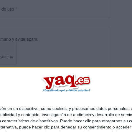
s
de uso
*
umano y evitar spam.
 en un dispositivo, como cookies, y procesamos datos personales, co
blicidad y contenido, investigación de audiencia y desarrollo de servic
Quiénes somos
|
Contactar
|
Anúnciate
as características de dispositivos. Puede hacer clic para otorgarnos su
o legal
|
Politica de privacidad
|
Condiciones generales
|
Política de co
ternativa, puede hacer clic para denegar su consentimiento o acceder
s Mediterráneo S.L.
- Diego de León 47 - 28006 Madrid [ESPAÑA] - T