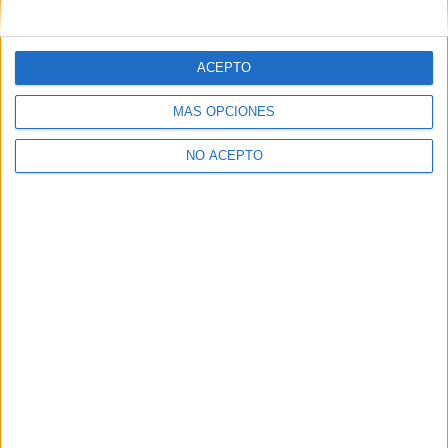
mensajes privados.
Y como regalo de agradecimiento, por registrarte te daremos
gratis una copia de nuestro ebook con 100 consejos para tu
ACEPTO
primer año de universidad
.
MÁS OPCIONES
NO ACEPTO
¿A qué esperas?