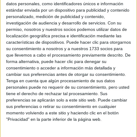
Sobre ti
datos personales, como identificadores únicos e información
estándar enviada por un dispositivo para publicidad y contenido
personalizado, medición de publicidad y contenido,
Soy:
*
investigación de audiencia y desarrollo de servicios.
Con su
Chico
permiso, nosotros y nuestros socios podemos utilizar datos de
Chica
localización geográfica precisa e identificación mediante las
características de dispositivos. Puede hacer clic para otorgarnos
¿En qué año terminas (o terminaste) bachillerato o FP?
*
su consentimiento a nosotros y a nuestros 1733 socios para
que llevemos a cabo el procesamiento previamente descrito. De
forma alternativa, puede hacer clic para denegar su
consentimiento o acceder a información más detallada y
Soy estudiante de:
*
cambiar sus preferencias antes de otorgar su consentimiento.
Tenga en cuenta que algún procesamiento de sus datos
personales puede no requerir de su consentimiento, pero usted
tiene el derecho de rechazar tal procesamiento. Sus
preferencias se aplicarán solo a este sitio web. Puede cambiar
Términos y Condiciones de Uso
sus preferencias o retirar su consentimiento en cualquier
momento volviendo a este sitio y haciendo clic en el botón
Acepto
los
Términos y Condiciones
de uso
*
"Privacidad" en la parte inferior de la página web.