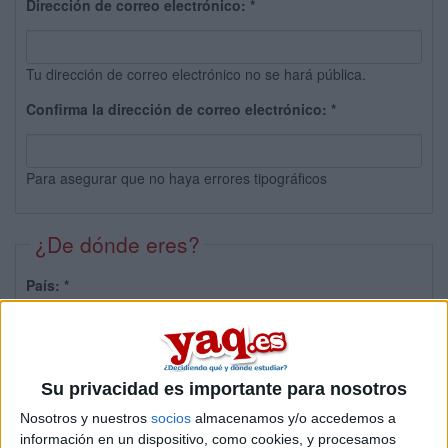
Dirección de correo electrónico:
*
Tu dirección de correo electrónico no se hará pública.
Confirma la dirección de correo electrónico:
*
Para asegurar que no haya errores tipográficos
¿De dónde eres?
País:
*
Provincia:
Su privacidad es importante para nosotros
Nosotros y nuestros
socios
almacenamos y/o accedemos a
información en un dispositivo, como cookies, y procesamos