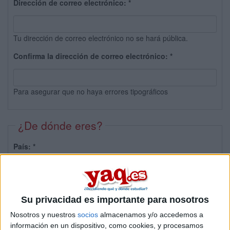
Dirección de correo electrónico:
*
Tu dirección de correo electrónico no se hará pública.
Confirma la dirección de correo electrónico:
*
Para asegurar que no haya errores tipográficos
¿De dónde eres?
País:
*
Provincia:
Su privacidad es importante para nosotros
Nosotros y nuestros
socios
almacenamos y/o accedemos a
información en un dispositivo, como cookies, y procesamos