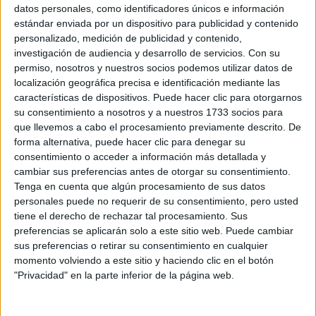
Sobre ti
datos personales, como identificadores únicos e información
estándar enviada por un dispositivo para publicidad y contenido
personalizado, medición de publicidad y contenido,
Soy:
*
investigación de audiencia y desarrollo de servicios.
Con su
Chico
permiso, nosotros y nuestros socios podemos utilizar datos de
Chica
localización geográfica precisa e identificación mediante las
características de dispositivos. Puede hacer clic para otorgarnos
¿En qué año terminas (o terminaste) bachillerato o FP?
*
su consentimiento a nosotros y a nuestros 1733 socios para
que llevemos a cabo el procesamiento previamente descrito. De
forma alternativa, puede hacer clic para denegar su
consentimiento o acceder a información más detallada y
Soy estudiante de:
*
cambiar sus preferencias antes de otorgar su consentimiento.
Tenga en cuenta que algún procesamiento de sus datos
personales puede no requerir de su consentimiento, pero usted
tiene el derecho de rechazar tal procesamiento. Sus
preferencias se aplicarán solo a este sitio web. Puede cambiar
Términos y Condiciones de Uso
sus preferencias o retirar su consentimiento en cualquier
momento volviendo a este sitio y haciendo clic en el botón
Acepto
los
Términos y Condiciones
de uso
*
"Privacidad" en la parte inferior de la página web.