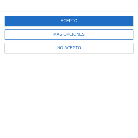
mensajes privados.
Y como regalo de agradecimiento, por registrarte te daremos
gratis una copia de nuestro ebook con 100 consejos para tu
ACEPTO
primer año de universidad
.
MÁS OPCIONES
NO ACEPTO
¿A qué esperas?