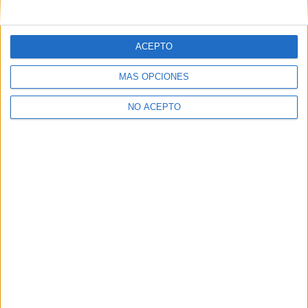
mensajes privados.
Y como regalo de agradecimiento, por registrarte te daremos
gratis una copia de nuestro ebook con 100 consejos para tu
ACEPTO
primer año de universidad
.
MÁS OPCIONES
NO ACEPTO
¿A qué esperas?