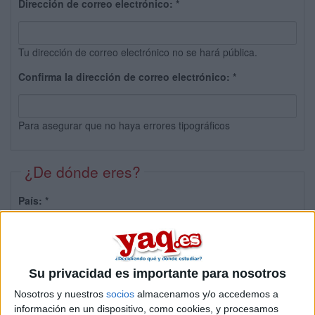
Dirección de correo electrónico:
*
Tu dirección de correo electrónico no se hará pública.
Confirma la dirección de correo electrónico:
*
Para asegurar que no haya errores tipográficos
¿De dónde eres?
País:
*
Provincia:
Su privacidad es importante para nosotros
Nosotros y nuestros
socios
almacenamos y/o accedemos a
información en un dispositivo, como cookies, y procesamos