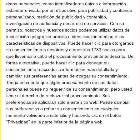
Sobre ti
datos personales, como identificadores únicos e información
estándar enviada por un dispositivo para publicidad y contenido
personalizado, medición de publicidad y contenido,
Soy:
*
investigación de audiencia y desarrollo de servicios.
Con su
Chico
permiso, nosotros y nuestros socios podemos utilizar datos de
Chica
localización geográfica precisa e identificación mediante las
características de dispositivos. Puede hacer clic para otorgarnos
¿En qué año terminas (o terminaste) bachillerato o FP?
*
su consentimiento a nosotros y a nuestros 1733 socios para
que llevemos a cabo el procesamiento previamente descrito. De
forma alternativa, puede hacer clic para denegar su
consentimiento o acceder a información más detallada y
Soy estudiante de:
*
cambiar sus preferencias antes de otorgar su consentimiento.
Tenga en cuenta que algún procesamiento de sus datos
personales puede no requerir de su consentimiento, pero usted
tiene el derecho de rechazar tal procesamiento. Sus
preferencias se aplicarán solo a este sitio web. Puede cambiar
Términos y Condiciones de Uso
sus preferencias o retirar su consentimiento en cualquier
momento volviendo a este sitio y haciendo clic en el botón
Acepto
los
Términos y Condiciones
de uso
*
"Privacidad" en la parte inferior de la página web.