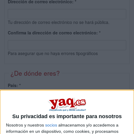
Dirección de correo electrónico:
*
Tu dirección de correo electrónico no se hará pública.
Confirma la dirección de correo electrónico:
*
Para asegurar que no haya errores tipográficos
¿De dónde eres?
País:
*
Provincia:
Su privacidad es importante para nosotros
Nosotros y nuestros
socios
almacenamos y/o accedemos a
información en un dispositivo, como cookies, y procesamos