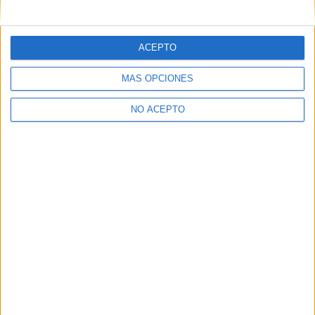
mensajes privados.
Y como regalo de agradecimiento, por registrarte te daremos
gratis una copia de nuestro ebook con 100 consejos para tu
ACEPTO
primer año de universidad
.
MÁS OPCIONES
NO ACEPTO
¿A qué esperas?