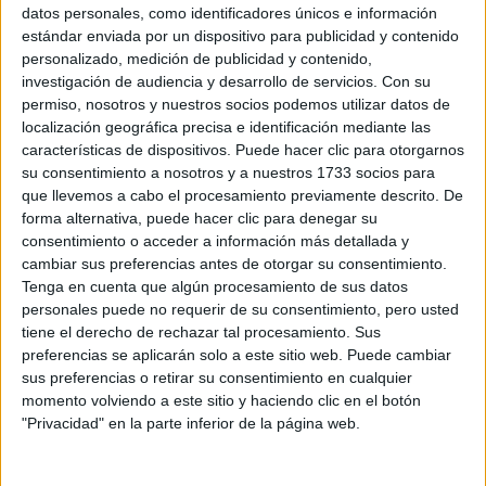
Sobre ti
datos personales, como identificadores únicos e información
estándar enviada por un dispositivo para publicidad y contenido
personalizado, medición de publicidad y contenido,
Soy:
*
investigación de audiencia y desarrollo de servicios.
Con su
Chico
permiso, nosotros y nuestros socios podemos utilizar datos de
Chica
localización geográfica precisa e identificación mediante las
características de dispositivos. Puede hacer clic para otorgarnos
¿En qué año terminas (o terminaste) bachillerato o FP?
*
su consentimiento a nosotros y a nuestros 1733 socios para
que llevemos a cabo el procesamiento previamente descrito. De
forma alternativa, puede hacer clic para denegar su
consentimiento o acceder a información más detallada y
Soy estudiante de:
*
cambiar sus preferencias antes de otorgar su consentimiento.
Tenga en cuenta que algún procesamiento de sus datos
personales puede no requerir de su consentimiento, pero usted
tiene el derecho de rechazar tal procesamiento. Sus
preferencias se aplicarán solo a este sitio web. Puede cambiar
Términos y Condiciones de Uso
sus preferencias o retirar su consentimiento en cualquier
momento volviendo a este sitio y haciendo clic en el botón
Acepto
los
Términos y Condiciones
de uso
*
"Privacidad" en la parte inferior de la página web.