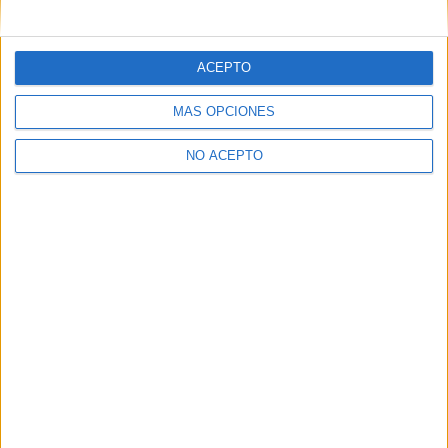
mensajes privados.
Y como regalo de agradecimiento, por registrarte te daremos
gratis una copia de nuestro ebook con 100 consejos para tu
ACEPTO
primer año de universidad
.
MÁS OPCIONES
NO ACEPTO
¿A qué esperas?