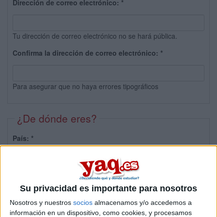
Dirección de correo electrónico:
*
Tu dirección de correo electrónico no se hará pública.
Confirma la dirección de correo electrónico:
*
Para asegurar que no haya errores tipográficos
¿De dónde eres?
País:
*
Provincia:
Su privacidad es importante para nosotros
Nosotros y nuestros
socios
almacenamos y/o accedemos a
información en un dispositivo, como cookies, y procesamos