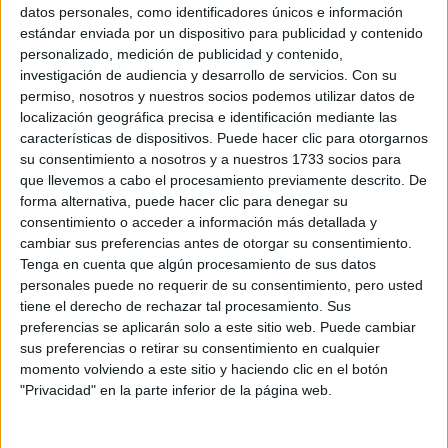
Sobre ti
datos personales, como identificadores únicos e información
estándar enviada por un dispositivo para publicidad y contenido
personalizado, medición de publicidad y contenido,
Soy:
*
investigación de audiencia y desarrollo de servicios.
Con su
Chico
permiso, nosotros y nuestros socios podemos utilizar datos de
Chica
localización geográfica precisa e identificación mediante las
características de dispositivos. Puede hacer clic para otorgarnos
¿En qué año terminas (o terminaste) bachillerato o FP?
*
su consentimiento a nosotros y a nuestros 1733 socios para
que llevemos a cabo el procesamiento previamente descrito. De
forma alternativa, puede hacer clic para denegar su
consentimiento o acceder a información más detallada y
Soy estudiante de:
*
cambiar sus preferencias antes de otorgar su consentimiento.
Tenga en cuenta que algún procesamiento de sus datos
personales puede no requerir de su consentimiento, pero usted
tiene el derecho de rechazar tal procesamiento. Sus
preferencias se aplicarán solo a este sitio web. Puede cambiar
Términos y Condiciones de Uso
sus preferencias o retirar su consentimiento en cualquier
momento volviendo a este sitio y haciendo clic en el botón
Acepto
los
Términos y Condiciones
de uso
*
"Privacidad" en la parte inferior de la página web.