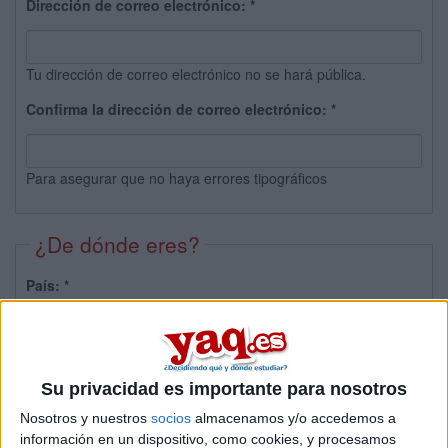
Dirección de correo electrónico:
*
Tu dirección de correo electrónico no se hará pública.
Confirma la dirección de correo electrónico:
*
Para asegurar que no haya errores tipográficos
¿De dónde eres?
País:
*
Provincia:
Su privacidad es importante para nosotros
Nosotros y nuestros
socios
almacenamos y/o accedemos a
información en un dispositivo, como cookies, y procesamos