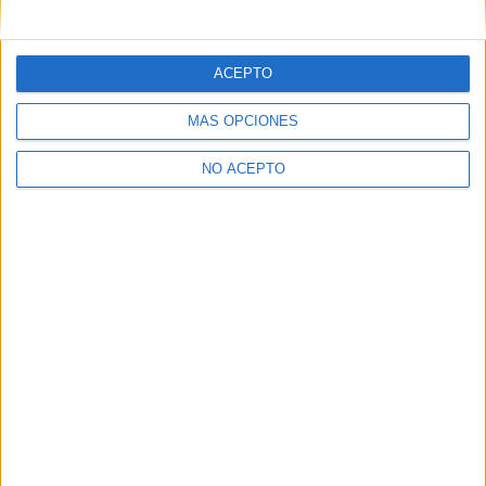
mensajes privados.
Y como regalo de agradecimiento, por registrarte te daremos
gratis una copia de nuestro ebook con 100 consejos para tu
ACEPTO
primer año de universidad
.
MÁS OPCIONES
NO ACEPTO
¿A qué esperas?