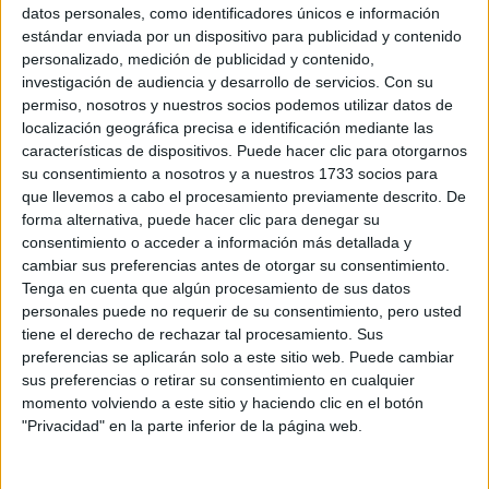
Sobre ti
datos personales, como identificadores únicos e información
estándar enviada por un dispositivo para publicidad y contenido
personalizado, medición de publicidad y contenido,
Soy:
*
investigación de audiencia y desarrollo de servicios.
Con su
Chico
permiso, nosotros y nuestros socios podemos utilizar datos de
Chica
localización geográfica precisa e identificación mediante las
características de dispositivos. Puede hacer clic para otorgarnos
¿En qué año terminas (o terminaste) bachillerato o FP?
*
su consentimiento a nosotros y a nuestros 1733 socios para
que llevemos a cabo el procesamiento previamente descrito. De
forma alternativa, puede hacer clic para denegar su
consentimiento o acceder a información más detallada y
Soy estudiante de:
*
cambiar sus preferencias antes de otorgar su consentimiento.
Tenga en cuenta que algún procesamiento de sus datos
personales puede no requerir de su consentimiento, pero usted
tiene el derecho de rechazar tal procesamiento. Sus
preferencias se aplicarán solo a este sitio web. Puede cambiar
Términos y Condiciones de Uso
sus preferencias o retirar su consentimiento en cualquier
momento volviendo a este sitio y haciendo clic en el botón
Acepto
los
Términos y Condiciones
de uso
*
"Privacidad" en la parte inferior de la página web.