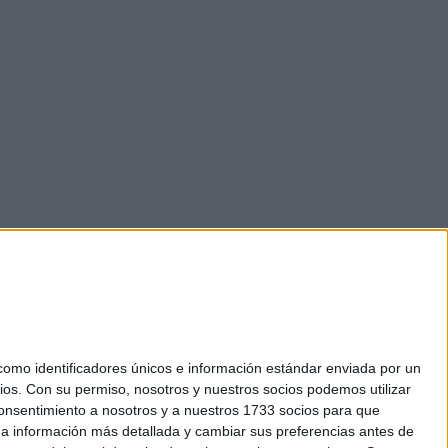
mo identificadores únicos e información estándar enviada por un
ios.
Con su permiso, nosotros y nuestros socios podemos utilizar
 consentimiento a nosotros y a nuestros 1733 socios para que
okies
 a información más detallada y cambiar sus preferencias antes de
el. +34 91 593 2767