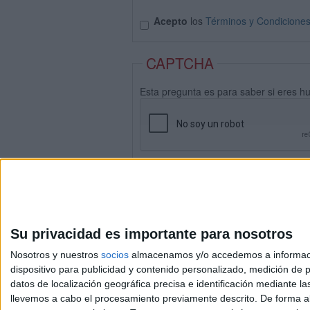
Acepto
los
Términos y Condicione
CAPTCHA
Esta pregunta es para saber si eres h
Su privacidad es importante para nosotros
Nosotros y nuestros
socios
almacenamos y/o accedemos a información
dispositivo para publicidad y contenido personalizado, medición de pu
datos de localización geográfica precisa e identificación mediante l
Avis
llevemos a cabo el procesamiento previamente descrito. De forma al
© 2003-2026
Compá