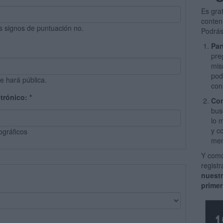
Es gra
conten
s signos de puntuación no.
Podrás
Par
pre
mis
pod
e hará pública.
con
ctrónico:
*
Com
bus
lo 
y c
ográficos
men
Y como
regist
nuest
primer