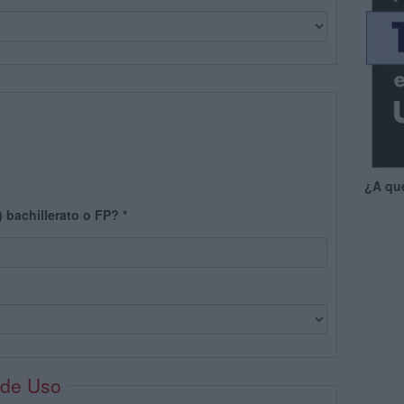
¿A qu
) bachillerato o FP?
*
 de Uso