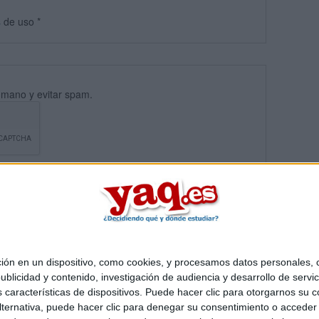
s
de uso
*
umano y evitar spam.
 en un dispositivo, como cookies, y procesamos datos personales, co
blicidad y contenido, investigación de audiencia y desarrollo de servic
Quiénes somos
|
Contactar
|
Anúnciate
as características de dispositivos. Puede hacer clic para otorgarnos su
o legal
|
Politica de privacidad
|
Condiciones generales
|
Política de co
ternativa, puede hacer clic para denegar su consentimiento o acceder
s Mediterráneo S.L.
- Diego de León 47 - 28006 Madrid [ESPAÑA] - T