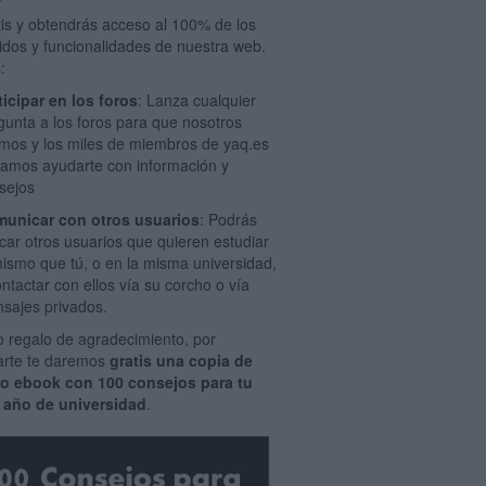
tis y obtendrás acceso al 100% de los
idos y funcionalidades de nuestra web.
:
ticipar en los foros
: Lanza cualquier
gunta a los foros para que nosotros
mos y los miles de miembros de yaq.es
amos ayudarte con información y
sejos
unicar con otros usuarios
: Podrás
car otros usuarios que quieren estudiar
mismo que tú, o en la misma universidad,
ontactar con ellos vía su corcho o vía
sajes privados.
 regalo de agradecimiento, por
rarte te daremos
gratis una copia de
ro ebook con 100 consejos para tu
 año de universidad
.