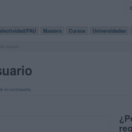
electividad/PAU
Masters
Cursos
Universidades
de usuario
suario
dé mi contraseña
¿P
reg