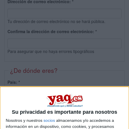
Dirección de correo electrónico:
*
Tu dirección de correo electrónico no se hará pública.
Confirma la dirección de correo electrónico:
*
Para asegurar que no haya errores tipográficos
¿De dónde eres?
País:
*
Provincia:
Su privacidad es importante para nosotros
Nosotros y nuestros
socios
almacenamos y/o accedemos a
información en un dispositivo, como cookies, y procesamos