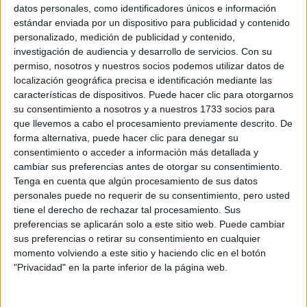
Sobre ti
datos personales, como identificadores únicos e información
estándar enviada por un dispositivo para publicidad y contenido
personalizado, medición de publicidad y contenido,
Soy:
*
investigación de audiencia y desarrollo de servicios.
Con su
Chico
permiso, nosotros y nuestros socios podemos utilizar datos de
Chica
localización geográfica precisa e identificación mediante las
características de dispositivos. Puede hacer clic para otorgarnos
¿En qué año terminas (o terminaste) bachillerato o FP?
*
su consentimiento a nosotros y a nuestros 1733 socios para
que llevemos a cabo el procesamiento previamente descrito. De
forma alternativa, puede hacer clic para denegar su
consentimiento o acceder a información más detallada y
Soy estudiante de:
*
cambiar sus preferencias antes de otorgar su consentimiento.
Tenga en cuenta que algún procesamiento de sus datos
personales puede no requerir de su consentimiento, pero usted
tiene el derecho de rechazar tal procesamiento. Sus
preferencias se aplicarán solo a este sitio web. Puede cambiar
Términos y Condiciones de Uso
sus preferencias o retirar su consentimiento en cualquier
momento volviendo a este sitio y haciendo clic en el botón
Acepto
los
Términos y Condiciones
de uso
*
"Privacidad" en la parte inferior de la página web.