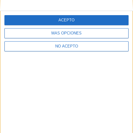
mensajes privados.
Y como regalo de agradecimiento, por registrarte te daremos
gratis una copia de nuestro ebook con 100 consejos para tu
ACEPTO
primer año de universidad
.
MÁS OPCIONES
NO ACEPTO
¿A qué esperas?