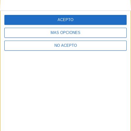
mensajes privados.
Y como regalo de agradecimiento, por registrarte te daremos
gratis una copia de nuestro ebook con 100 consejos para tu
ACEPTO
primer año de universidad
.
MÁS OPCIONES
NO ACEPTO
¿A qué esperas?