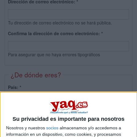
Dirección de correo electrónico:
*
Tu dirección de correo electrónico no se hará pública.
Confirma la dirección de correo electrónico:
*
Para asegurar que no haya errores tipográficos
¿De dónde eres?
País:
*
Provincia:
Su privacidad es importante para nosotros
Nosotros y nuestros
socios
almacenamos y/o accedemos a
información en un dispositivo, como cookies, y procesamos