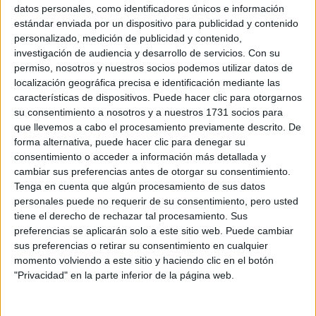
Sobre ti
datos personales, como identificadores únicos e información
estándar enviada por un dispositivo para publicidad y contenido
personalizado, medición de publicidad y contenido,
Soy:
*
investigación de audiencia y desarrollo de servicios.
Con su
Chico
permiso, nosotros y nuestros socios podemos utilizar datos de
Chica
localización geográfica precisa e identificación mediante las
características de dispositivos. Puede hacer clic para otorgarnos
¿En qué año terminas (o terminaste) bachillerato o FP?
*
su consentimiento a nosotros y a nuestros 1731 socios para
que llevemos a cabo el procesamiento previamente descrito. De
forma alternativa, puede hacer clic para denegar su
consentimiento o acceder a información más detallada y
Soy estudiante de:
*
cambiar sus preferencias antes de otorgar su consentimiento.
Tenga en cuenta que algún procesamiento de sus datos
personales puede no requerir de su consentimiento, pero usted
tiene el derecho de rechazar tal procesamiento. Sus
preferencias se aplicarán solo a este sitio web. Puede cambiar
Términos y Condiciones de Uso
sus preferencias o retirar su consentimiento en cualquier
momento volviendo a este sitio y haciendo clic en el botón
Acepto
los
Términos y Condiciones
de uso
*
"Privacidad" en la parte inferior de la página web.