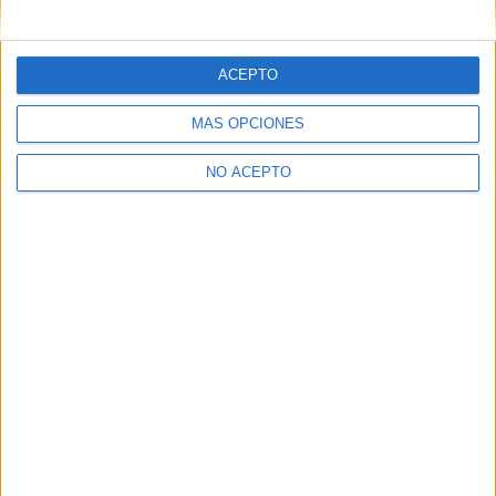
mensajes privados.
Y como regalo de agradecimiento, por registrarte te daremos
gratis una copia de nuestro ebook con 100 consejos para tu
ACEPTO
primer año de universidad
.
MÁS OPCIONES
NO ACEPTO
¿A qué esperas?