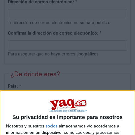
Dirección de correo electrónico:
*
Tu dirección de correo electrónico no se hará pública.
Confirma la dirección de correo electrónico:
*
Para asegurar que no haya errores tipográficos
¿De dónde eres?
País:
*
Provincia:
Su privacidad es importante para nosotros
Nosotros y nuestros
socios
almacenamos y/o accedemos a
información en un dispositivo, como cookies, y procesamos