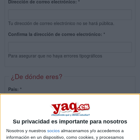
Dirección de correo electrónico:
*
Tu dirección de correo electrónico no se hará pública.
Confirma la dirección de correo electrónico:
*
Para asegurar que no haya errores tipográficos
¿De dónde eres?
País:
*
Provincia:
Su privacidad es importante para nosotros
Nosotros y nuestros
socios
almacenamos y/o accedemos a
información en un dispositivo, como cookies, y procesamos