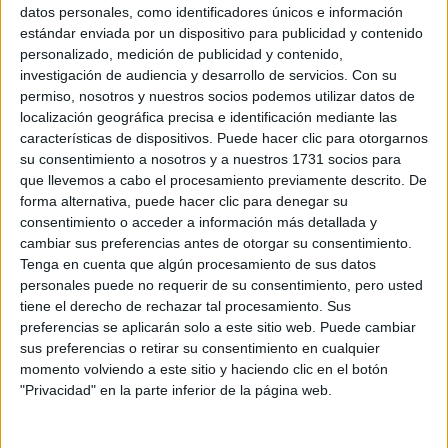
Sobre ti
datos personales, como identificadores únicos e información
estándar enviada por un dispositivo para publicidad y contenido
personalizado, medición de publicidad y contenido,
Soy:
*
investigación de audiencia y desarrollo de servicios.
Con su
Chico
permiso, nosotros y nuestros socios podemos utilizar datos de
Chica
localización geográfica precisa e identificación mediante las
características de dispositivos. Puede hacer clic para otorgarnos
¿En qué año terminas (o terminaste) bachillerato o FP?
*
su consentimiento a nosotros y a nuestros 1731 socios para
que llevemos a cabo el procesamiento previamente descrito. De
forma alternativa, puede hacer clic para denegar su
consentimiento o acceder a información más detallada y
Soy estudiante de:
*
cambiar sus preferencias antes de otorgar su consentimiento.
Tenga en cuenta que algún procesamiento de sus datos
personales puede no requerir de su consentimiento, pero usted
tiene el derecho de rechazar tal procesamiento. Sus
preferencias se aplicarán solo a este sitio web. Puede cambiar
Términos y Condiciones de Uso
sus preferencias o retirar su consentimiento en cualquier
momento volviendo a este sitio y haciendo clic en el botón
Acepto
los
Términos y Condiciones
de uso
*
"Privacidad" en la parte inferior de la página web.