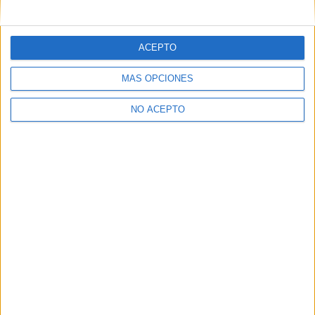
mensajes privados.
Y como regalo de agradecimiento, por registrarte te daremos
gratis una copia de nuestro ebook con 100 consejos para tu
ACEPTO
primer año de universidad
.
MÁS OPCIONES
NO ACEPTO
¿A qué esperas?