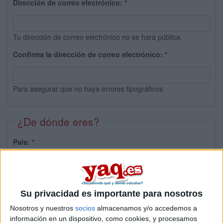
Dirección de correo electrónico:
*
Tu dirección de correo electrónico no se hará pública.
Confirma la dirección de correo electrónico:
*
Para asegurar que no haya errores tipográficos
¿De dónde eres?
País:
*
Provincia:
Su privacidad es importante para nosotros
Nosotros y nuestros
socios
almacenamos y/o accedemos a
información en un dispositivo, como cookies, y procesamos