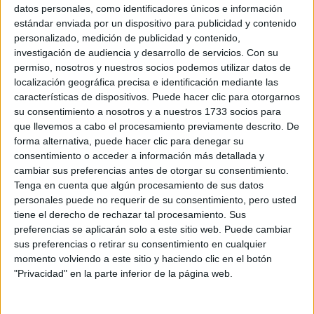
Sobre ti
datos personales, como identificadores únicos e información
estándar enviada por un dispositivo para publicidad y contenido
personalizado, medición de publicidad y contenido,
Soy:
*
investigación de audiencia y desarrollo de servicios.
Con su
Chico
permiso, nosotros y nuestros socios podemos utilizar datos de
Chica
localización geográfica precisa e identificación mediante las
características de dispositivos. Puede hacer clic para otorgarnos
¿En qué año terminas (o terminaste) bachillerato o FP?
*
su consentimiento a nosotros y a nuestros 1733 socios para
que llevemos a cabo el procesamiento previamente descrito. De
forma alternativa, puede hacer clic para denegar su
consentimiento o acceder a información más detallada y
Soy estudiante de:
*
cambiar sus preferencias antes de otorgar su consentimiento.
Tenga en cuenta que algún procesamiento de sus datos
personales puede no requerir de su consentimiento, pero usted
tiene el derecho de rechazar tal procesamiento. Sus
preferencias se aplicarán solo a este sitio web. Puede cambiar
Términos y Condiciones de Uso
sus preferencias o retirar su consentimiento en cualquier
momento volviendo a este sitio y haciendo clic en el botón
Acepto
los
Términos y Condiciones
de uso
*
"Privacidad" en la parte inferior de la página web.