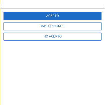
mensajes privados.
Y como regalo de agradecimiento, por registrarte te daremos
gratis una copia de nuestro ebook con 100 consejos para tu
ACEPTO
primer año de universidad
.
MÁS OPCIONES
NO ACEPTO
¿A qué esperas?