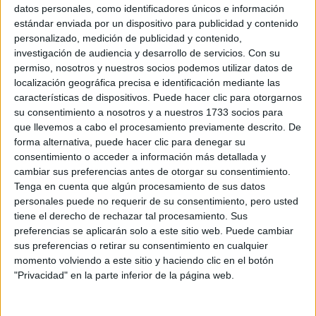
Sobre ti
datos personales, como identificadores únicos e información
estándar enviada por un dispositivo para publicidad y contenido
personalizado, medición de publicidad y contenido,
Soy:
*
investigación de audiencia y desarrollo de servicios.
Con su
Chico
permiso, nosotros y nuestros socios podemos utilizar datos de
Chica
localización geográfica precisa e identificación mediante las
características de dispositivos. Puede hacer clic para otorgarnos
¿En qué año terminas (o terminaste) bachillerato o FP?
*
su consentimiento a nosotros y a nuestros 1733 socios para
que llevemos a cabo el procesamiento previamente descrito. De
forma alternativa, puede hacer clic para denegar su
consentimiento o acceder a información más detallada y
Soy estudiante de:
*
cambiar sus preferencias antes de otorgar su consentimiento.
Tenga en cuenta que algún procesamiento de sus datos
personales puede no requerir de su consentimiento, pero usted
tiene el derecho de rechazar tal procesamiento. Sus
preferencias se aplicarán solo a este sitio web. Puede cambiar
Términos y Condiciones de Uso
sus preferencias o retirar su consentimiento en cualquier
momento volviendo a este sitio y haciendo clic en el botón
Acepto
los
Términos y Condiciones
de uso
*
"Privacidad" en la parte inferior de la página web.