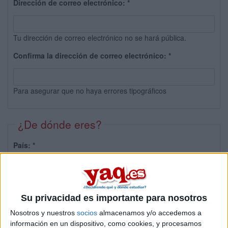
Dirección de correo electrónico:
*
Tu dirección de correo electrónico no se hará pública.
Confirma la dirección de correo electrónico:
*
Para asegurar que no haya errores tipográficos
¿De dónde eres?
País:
*
Provincia:
Su privacidad es importante para nosotros
Nosotros y nuestros
socios
almacenamos y/o accedemos a
información en un dispositivo, como cookies, y procesamos