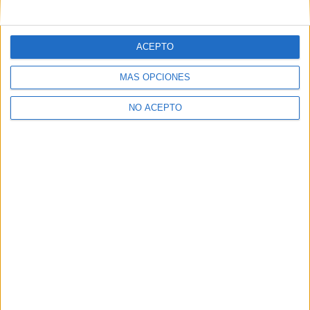
mensajes privados.
Y como regalo de agradecimiento, por registrarte te daremos
gratis una copia de nuestro ebook con 100 consejos para tu
ACEPTO
primer año de universidad
.
MÁS OPCIONES
NO ACEPTO
¿A qué esperas?