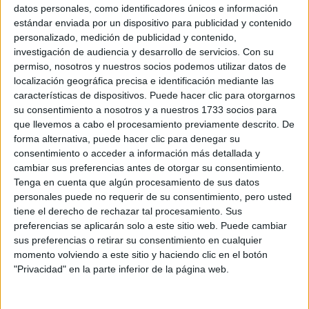
Sobre ti
datos personales, como identificadores únicos e información
estándar enviada por un dispositivo para publicidad y contenido
personalizado, medición de publicidad y contenido,
Soy:
*
investigación de audiencia y desarrollo de servicios.
Con su
Chico
permiso, nosotros y nuestros socios podemos utilizar datos de
Chica
localización geográfica precisa e identificación mediante las
características de dispositivos. Puede hacer clic para otorgarnos
¿En qué año terminas (o terminaste) bachillerato o FP?
*
su consentimiento a nosotros y a nuestros 1733 socios para
que llevemos a cabo el procesamiento previamente descrito. De
forma alternativa, puede hacer clic para denegar su
consentimiento o acceder a información más detallada y
Soy estudiante de:
*
cambiar sus preferencias antes de otorgar su consentimiento.
Tenga en cuenta que algún procesamiento de sus datos
personales puede no requerir de su consentimiento, pero usted
tiene el derecho de rechazar tal procesamiento. Sus
preferencias se aplicarán solo a este sitio web. Puede cambiar
Términos y Condiciones de Uso
sus preferencias o retirar su consentimiento en cualquier
momento volviendo a este sitio y haciendo clic en el botón
Acepto
los
Términos y Condiciones
de uso
*
"Privacidad" en la parte inferior de la página web.