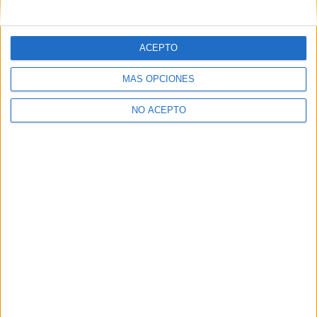
mensajes privados.
Y como regalo de agradecimiento, por registrarte te daremos
gratis una copia de nuestro ebook con 100 consejos para tu
ACEPTO
primer año de universidad
.
MÁS OPCIONES
NO ACEPTO
¿A qué esperas?