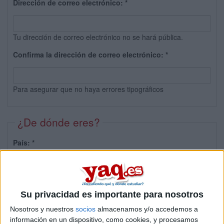
Dirección de correo electrónico:
*
Tu dirección de correo electrónico no se hará pública.
Confirma la dirección de correo electrónico:
*
Para asegurar que no haya errores tipográficos
¿De dónde eres?
País:
*
Provincia:
Su privacidad es importante para nosotros
Nosotros y nuestros
socios
almacenamos y/o accedemos a
información en un dispositivo, como cookies, y procesamos