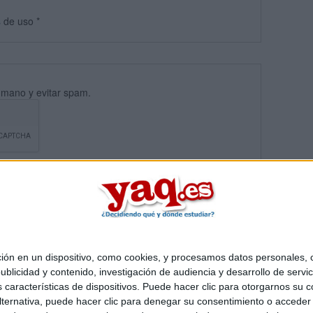
s
de uso
*
umano y evitar spam.
 en un dispositivo, como cookies, y procesamos datos personales, co
blicidad y contenido, investigación de audiencia y desarrollo de servic
Quiénes somos
|
Contactar
|
Anúnciate
as características de dispositivos. Puede hacer clic para otorgarnos su
o legal
|
Politica de privacidad
|
Condiciones generales
|
Política de co
ternativa, puede hacer clic para denegar su consentimiento o acceder
s Mediterráneo S.L.
- Diego de León 47 - 28006 Madrid [ESPAÑA] - T