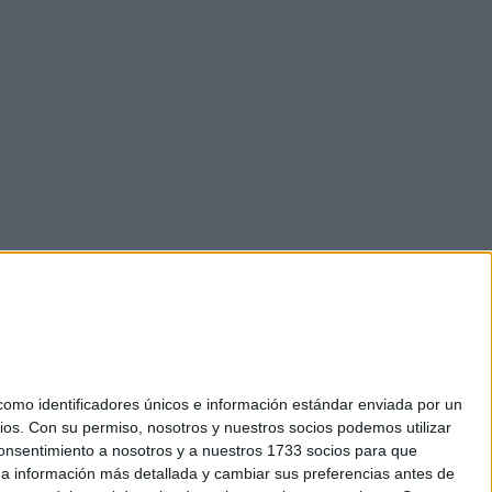
mo identificadores únicos e información estándar enviada por un
ios.
Con su permiso, nosotros y nuestros socios podemos utilizar
 consentimiento a nosotros y a nuestros 1733 socios para que
okies
 a información más detallada y cambiar sus preferencias antes de
el. +34 91 593 2767