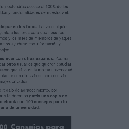
tis y obtendrás acceso al 100% de los
idos y funcionalidades de nuestra web.
:
ticipar en los foros
: Lanza cualquier
gunta a los foros para que nosotros
mos y los miles de miembros de yaq.es
amos ayudarte con información y
sejos
unicar con otros usuarios
: Podrás
car otros usuarios que quieren estudiar
mismo que tú, o en la misma universidad,
ontactar con ellos vía su corcho o vía
sajes privados.
 regalo de agradecimiento, por
rarte te daremos
gratis una copia de
ro ebook con 100 consejos para tu
 año de universidad
.