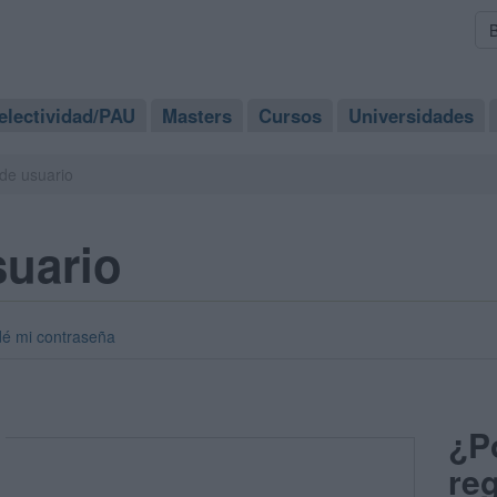
electividad/PAU
Masters
Cursos
Universidades
de usuario
suario
dé mi contraseña
¿P
reg