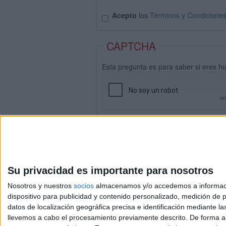
Acepto
los
Términos y Condicione
CAPTCHA
Esta pregunta es para saber si eres h
Su privacidad es importante para nosotros
Nosotros y nuestros
socios
almacenamos y/o accedemos a información
dispositivo para publicidad y contenido personalizado, medición de pu
datos de localización geográfica precisa e identificación mediante l
Avis
llevemos a cabo el procesamiento previamente descrito. De forma al
© 2003-2026
Compá