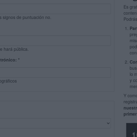
Es gra
conten
s signos de puntuación no.
Podrás
Par
pre
mis
pod
e hará pública.
con
ctrónico:
*
Com
bus
lo 
y c
ográficos
men
Y como
regist
nuest
primer