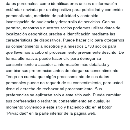
Sobre ti
datos personales, como identificadores únicos e información
estándar enviada por un dispositivo para publicidad y contenido
personalizado, medición de publicidad y contenido,
Soy:
*
investigación de audiencia y desarrollo de servicios.
Con su
Chico
permiso, nosotros y nuestros socios podemos utilizar datos de
Chica
localización geográfica precisa e identificación mediante las
características de dispositivos. Puede hacer clic para otorgarnos
¿En qué año terminas (o terminaste) bachillerato o FP?
*
su consentimiento a nosotros y a nuestros 1733 socios para
que llevemos a cabo el procesamiento previamente descrito. De
forma alternativa, puede hacer clic para denegar su
consentimiento o acceder a información más detallada y
Soy estudiante de:
*
cambiar sus preferencias antes de otorgar su consentimiento.
Tenga en cuenta que algún procesamiento de sus datos
personales puede no requerir de su consentimiento, pero usted
tiene el derecho de rechazar tal procesamiento. Sus
preferencias se aplicarán solo a este sitio web. Puede cambiar
Términos y Condiciones de Uso
sus preferencias o retirar su consentimiento en cualquier
momento volviendo a este sitio y haciendo clic en el botón
Acepto
los
Términos y Condiciones
de uso
*
"Privacidad" en la parte inferior de la página web.