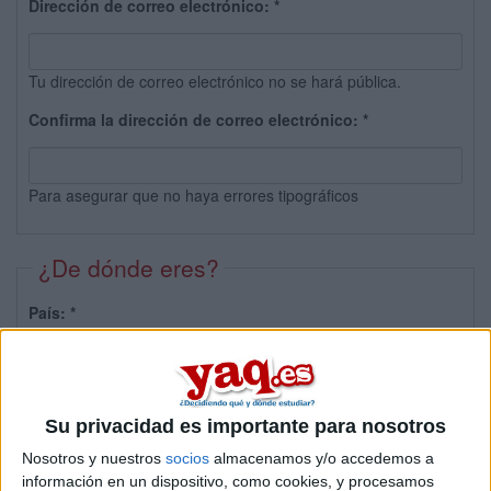
Dirección de correo electrónico:
*
Tu dirección de correo electrónico no se hará pública.
Confirma la dirección de correo electrónico:
*
Para asegurar que no haya errores tipográficos
¿De dónde eres?
País:
*
Provincia:
Su privacidad es importante para nosotros
Nosotros y nuestros
socios
almacenamos y/o accedemos a
información en un dispositivo, como cookies, y procesamos