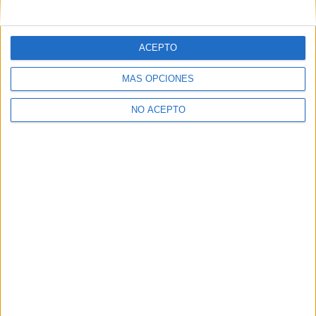
mensajes privados.
Y como regalo de agradecimiento, por registrarte te daremos
gratis una copia de nuestro ebook con 100 consejos para tu
ACEPTO
primer año de universidad
.
MÁS OPCIONES
NO ACEPTO
¿A qué esperas?