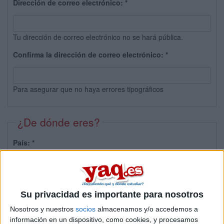
Dirección de correo electrónico:
*
Tu dirección de correo electrónico no se hará pública.
Confirma la dirección de correo electrónico:
*
Para asegurar que no haya errores tipográficos
¿De dónde eres?
País:
*
Provincia:
Su privacidad es importante para nosotros
Nosotros y nuestros
socios
almacenamos y/o accedemos a
información en un dispositivo, como cookies, y procesamos