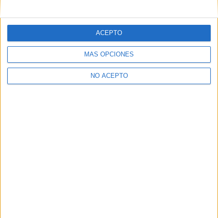
mensajes privados.
Y como regalo de agradecimiento, por registrarte te daremos
gratis una copia de nuestro ebook con 100 consejos para tu
ACEPTO
primer año de universidad
.
MÁS OPCIONES
NO ACEPTO
¿A qué esperas?