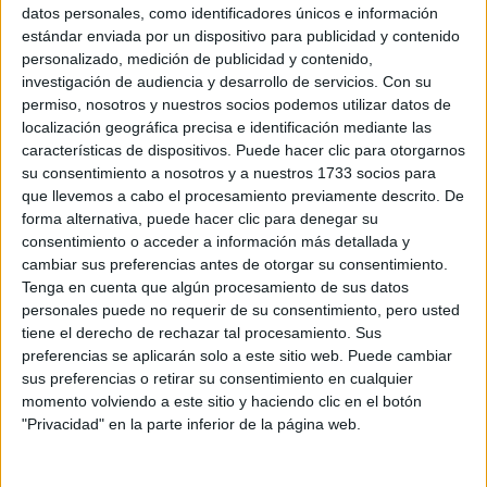
Sobre ti
datos personales, como identificadores únicos e información
estándar enviada por un dispositivo para publicidad y contenido
personalizado, medición de publicidad y contenido,
Soy:
*
investigación de audiencia y desarrollo de servicios.
Con su
Chico
permiso, nosotros y nuestros socios podemos utilizar datos de
Chica
localización geográfica precisa e identificación mediante las
características de dispositivos. Puede hacer clic para otorgarnos
¿En qué año terminas (o terminaste) bachillerato o FP?
*
su consentimiento a nosotros y a nuestros 1733 socios para
que llevemos a cabo el procesamiento previamente descrito. De
forma alternativa, puede hacer clic para denegar su
consentimiento o acceder a información más detallada y
Soy estudiante de:
*
cambiar sus preferencias antes de otorgar su consentimiento.
Tenga en cuenta que algún procesamiento de sus datos
personales puede no requerir de su consentimiento, pero usted
tiene el derecho de rechazar tal procesamiento. Sus
preferencias se aplicarán solo a este sitio web. Puede cambiar
Términos y Condiciones de Uso
sus preferencias o retirar su consentimiento en cualquier
momento volviendo a este sitio y haciendo clic en el botón
Acepto
los
Términos y Condiciones
de uso
*
"Privacidad" en la parte inferior de la página web.