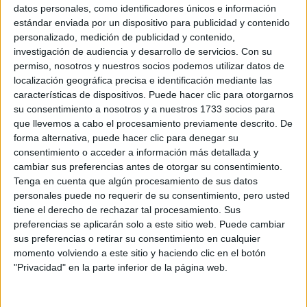
Sobre ti
datos personales, como identificadores únicos e información
estándar enviada por un dispositivo para publicidad y contenido
personalizado, medición de publicidad y contenido,
Soy:
*
investigación de audiencia y desarrollo de servicios.
Con su
Chico
permiso, nosotros y nuestros socios podemos utilizar datos de
Chica
localización geográfica precisa e identificación mediante las
características de dispositivos. Puede hacer clic para otorgarnos
¿En qué año terminas (o terminaste) bachillerato o FP?
*
su consentimiento a nosotros y a nuestros 1733 socios para
que llevemos a cabo el procesamiento previamente descrito. De
forma alternativa, puede hacer clic para denegar su
consentimiento o acceder a información más detallada y
Soy estudiante de:
*
cambiar sus preferencias antes de otorgar su consentimiento.
Tenga en cuenta que algún procesamiento de sus datos
personales puede no requerir de su consentimiento, pero usted
tiene el derecho de rechazar tal procesamiento. Sus
preferencias se aplicarán solo a este sitio web. Puede cambiar
Términos y Condiciones de Uso
sus preferencias o retirar su consentimiento en cualquier
momento volviendo a este sitio y haciendo clic en el botón
Acepto
los
Términos y Condiciones
de uso
*
"Privacidad" en la parte inferior de la página web.