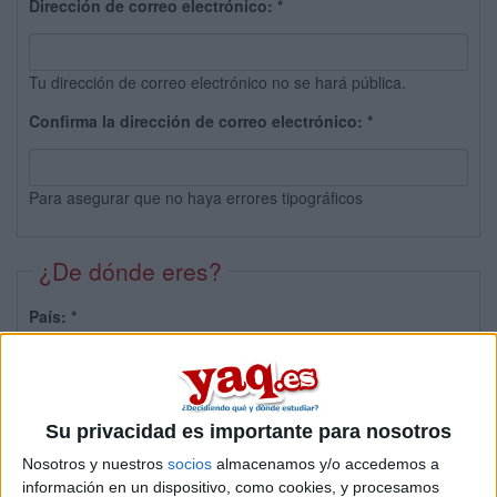
Dirección de correo electrónico:
*
Tu dirección de correo electrónico no se hará pública.
Confirma la dirección de correo electrónico:
*
Para asegurar que no haya errores tipográficos
¿De dónde eres?
País:
*
Provincia:
Su privacidad es importante para nosotros
Nosotros y nuestros
socios
almacenamos y/o accedemos a
información en un dispositivo, como cookies, y procesamos