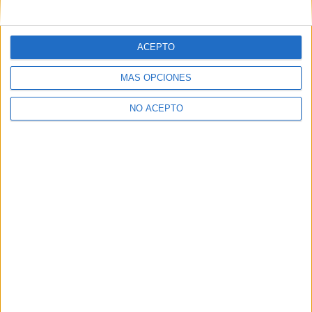
mensajes privados.
Y como regalo de agradecimiento, por registrarte te daremos
gratis una copia de nuestro ebook con 100 consejos para tu
ACEPTO
primer año de universidad
.
MÁS OPCIONES
NO ACEPTO
¿A qué esperas?