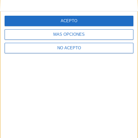
mensajes privados.
Y como regalo de agradecimiento, por registrarte te daremos
gratis una copia de nuestro ebook con 100 consejos para tu
ACEPTO
primer año de universidad
.
MÁS OPCIONES
NO ACEPTO
¿A qué esperas?