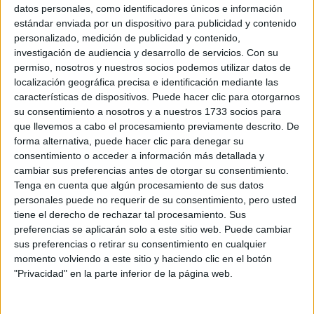
Sobre ti
datos personales, como identificadores únicos e información
estándar enviada por un dispositivo para publicidad y contenido
personalizado, medición de publicidad y contenido,
Soy:
*
investigación de audiencia y desarrollo de servicios.
Con su
Chico
permiso, nosotros y nuestros socios podemos utilizar datos de
Chica
localización geográfica precisa e identificación mediante las
características de dispositivos. Puede hacer clic para otorgarnos
¿En qué año terminas (o terminaste) bachillerato o FP?
*
su consentimiento a nosotros y a nuestros 1733 socios para
que llevemos a cabo el procesamiento previamente descrito. De
forma alternativa, puede hacer clic para denegar su
consentimiento o acceder a información más detallada y
Soy estudiante de:
*
cambiar sus preferencias antes de otorgar su consentimiento.
Tenga en cuenta que algún procesamiento de sus datos
personales puede no requerir de su consentimiento, pero usted
tiene el derecho de rechazar tal procesamiento. Sus
preferencias se aplicarán solo a este sitio web. Puede cambiar
Términos y Condiciones de Uso
sus preferencias o retirar su consentimiento en cualquier
momento volviendo a este sitio y haciendo clic en el botón
Acepto
los
Términos y Condiciones
de uso
*
"Privacidad" en la parte inferior de la página web.