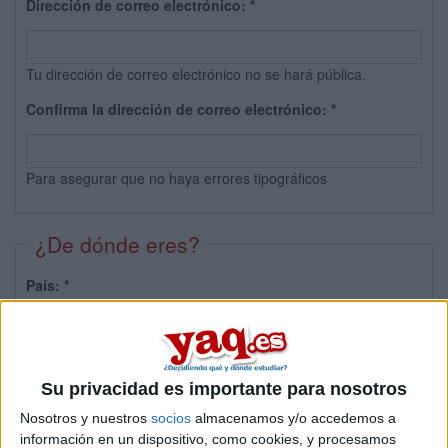
Dirección de correo electrónico:
*
Tu dirección de correo electrónico no se hará pública.
Confirma la dirección de correo electrónico:
*
Para asegurar que no haya errores tipográficos
¿De dónde eres?
País:
*
Provincia:
Su privacidad es importante para nosotros
Nosotros y nuestros
socios
almacenamos y/o accedemos a
información en un dispositivo, como cookies, y procesamos