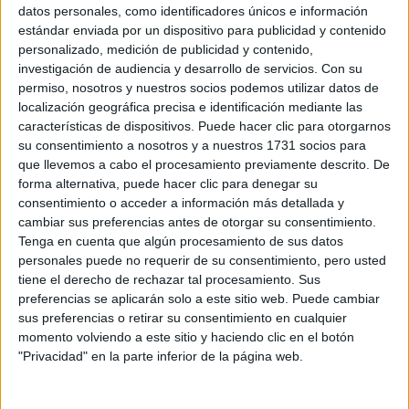
Sobre ti
datos personales, como identificadores únicos e información
estándar enviada por un dispositivo para publicidad y contenido
personalizado, medición de publicidad y contenido,
Soy:
*
investigación de audiencia y desarrollo de servicios.
Con su
Chico
permiso, nosotros y nuestros socios podemos utilizar datos de
Chica
localización geográfica precisa e identificación mediante las
características de dispositivos. Puede hacer clic para otorgarnos
¿En qué año terminas (o terminaste) bachillerato o FP?
*
su consentimiento a nosotros y a nuestros 1731 socios para
que llevemos a cabo el procesamiento previamente descrito. De
forma alternativa, puede hacer clic para denegar su
consentimiento o acceder a información más detallada y
Soy estudiante de:
*
cambiar sus preferencias antes de otorgar su consentimiento.
Tenga en cuenta que algún procesamiento de sus datos
personales puede no requerir de su consentimiento, pero usted
tiene el derecho de rechazar tal procesamiento. Sus
preferencias se aplicarán solo a este sitio web. Puede cambiar
Términos y Condiciones de Uso
sus preferencias o retirar su consentimiento en cualquier
momento volviendo a este sitio y haciendo clic en el botón
Acepto
los
Términos y Condiciones
de uso
*
"Privacidad" en la parte inferior de la página web.