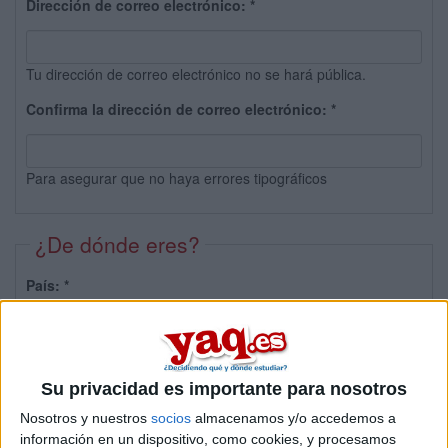
Dirección de correo electrónico:
*
Tu dirección de correo electrónico no se hará pública.
Confirma la dirección de correo electrónico:
*
Para asegurar que no haya errores tipográficos
¿De dónde eres?
País:
*
Provincia:
Su privacidad es importante para nosotros
Nosotros y nuestros
socios
almacenamos y/o accedemos a
información en un dispositivo, como cookies, y procesamos