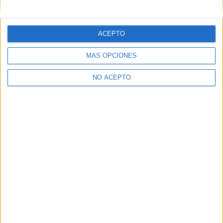
mensajes privados.
Y como regalo de agradecimiento, por registrarte te daremos
gratis una copia de nuestro ebook con 100 consejos para tu
ACEPTO
primer año de universidad
.
MÁS OPCIONES
NO ACEPTO
¿A qué esperas?