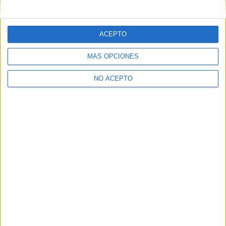
mensajes privados.
Y como regalo de agradecimiento, por registrarte te daremos
gratis una copia de nuestro ebook con 100 consejos para tu
ACEPTO
primer año de universidad
.
MÁS OPCIONES
NO ACEPTO
¿A qué esperas?