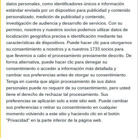
Sobre ti
datos personales, como identificadores únicos e información
estándar enviada por un dispositivo para publicidad y contenido
personalizado, medición de publicidad y contenido,
Soy:
*
investigación de audiencia y desarrollo de servicios.
Con su
Chico
permiso, nosotros y nuestros socios podemos utilizar datos de
Chica
localización geográfica precisa e identificación mediante las
características de dispositivos. Puede hacer clic para otorgarnos
¿En qué año terminas (o terminaste) bachillerato o FP?
*
su consentimiento a nosotros y a nuestros 1733 socios para
que llevemos a cabo el procesamiento previamente descrito. De
forma alternativa, puede hacer clic para denegar su
consentimiento o acceder a información más detallada y
Soy estudiante de:
*
cambiar sus preferencias antes de otorgar su consentimiento.
Tenga en cuenta que algún procesamiento de sus datos
personales puede no requerir de su consentimiento, pero usted
tiene el derecho de rechazar tal procesamiento. Sus
preferencias se aplicarán solo a este sitio web. Puede cambiar
Términos y Condiciones de Uso
sus preferencias o retirar su consentimiento en cualquier
momento volviendo a este sitio y haciendo clic en el botón
Acepto
los
Términos y Condiciones
de uso
*
"Privacidad" en la parte inferior de la página web.