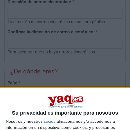
Dirección de correo electrónico:
*
Tu dirección de correo electrónico no se hará pública.
Confirma la dirección de correo electrónico:
*
Para asegurar que no haya errores tipográficos
¿De dónde eres?
País:
*
Provincia:
Su privacidad es importante para nosotros
Nosotros y nuestros
socios
almacenamos y/o accedemos a
información en un dispositivo, como cookies, y procesamos