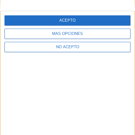
mensajes privados.
Y como regalo de agradecimiento, por registrarte te daremos
gratis una copia de nuestro ebook con 100 consejos para tu
ACEPTO
primer año de universidad
.
MÁS OPCIONES
NO ACEPTO
¿A qué esperas?