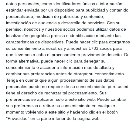
Sobre ti
datos personales, como identificadores únicos e información
estándar enviada por un dispositivo para publicidad y contenido
personalizado, medición de publicidad y contenido,
Soy:
*
investigación de audiencia y desarrollo de servicios.
Con su
Chico
permiso, nosotros y nuestros socios podemos utilizar datos de
Chica
localización geográfica precisa e identificación mediante las
características de dispositivos. Puede hacer clic para otorgarnos
¿En qué año terminas (o terminaste) bachillerato o FP?
*
su consentimiento a nosotros y a nuestros 1733 socios para
que llevemos a cabo el procesamiento previamente descrito. De
forma alternativa, puede hacer clic para denegar su
consentimiento o acceder a información más detallada y
Soy estudiante de:
*
cambiar sus preferencias antes de otorgar su consentimiento.
Tenga en cuenta que algún procesamiento de sus datos
personales puede no requerir de su consentimiento, pero usted
tiene el derecho de rechazar tal procesamiento. Sus
preferencias se aplicarán solo a este sitio web. Puede cambiar
Términos y Condiciones de Uso
sus preferencias o retirar su consentimiento en cualquier
momento volviendo a este sitio y haciendo clic en el botón
Acepto
los
Términos y Condiciones
de uso
*
"Privacidad" en la parte inferior de la página web.