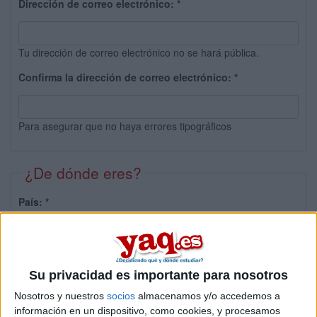
Dirección de correo electrónico:
*
Tu dirección de correo electrónico no se hará pública.
Confirma la dirección de correo electrónico:
*
Para asegurar que no haya errores tipográficos
¿De dónde eres?
País:
*
Provincia:
Su privacidad es importante para nosotros
Nosotros y nuestros
socios
almacenamos y/o accedemos a
información en un dispositivo, como cookies, y procesamos