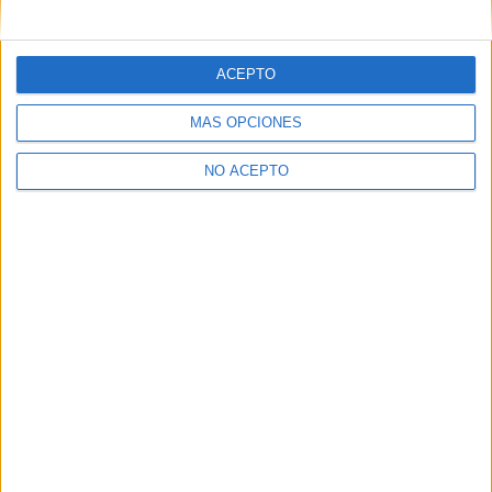
mensajes privados.
Y como regalo de agradecimiento, por registrarte te daremos
gratis una copia de nuestro ebook con 100 consejos para tu
ACEPTO
primer año de universidad
.
MÁS OPCIONES
NO ACEPTO
¿A qué esperas?