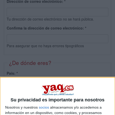
Dirección de correo electrónico:
*
Tu dirección de correo electrónico no se hará pública.
Confirma la dirección de correo electrónico:
*
Para asegurar que no haya errores tipográficos
¿De dónde eres?
País:
*
Provincia:
Su privacidad es importante para nosotros
Nosotros y nuestros
socios
almacenamos y/o accedemos a
información en un dispositivo, como cookies, y procesamos