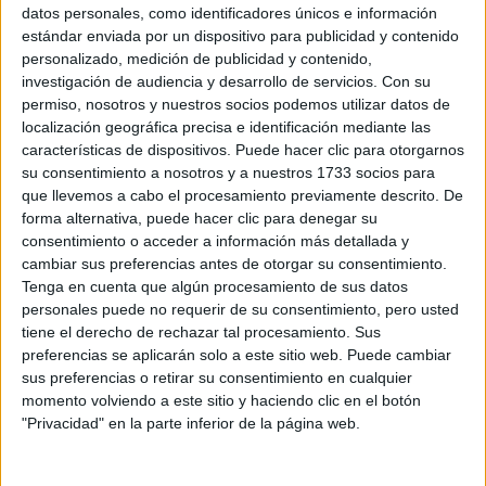
Sobre ti
datos personales, como identificadores únicos e información
estándar enviada por un dispositivo para publicidad y contenido
personalizado, medición de publicidad y contenido,
Soy:
*
investigación de audiencia y desarrollo de servicios.
Con su
Chico
permiso, nosotros y nuestros socios podemos utilizar datos de
Chica
localización geográfica precisa e identificación mediante las
características de dispositivos. Puede hacer clic para otorgarnos
¿En qué año terminas (o terminaste) bachillerato o FP?
*
su consentimiento a nosotros y a nuestros 1733 socios para
que llevemos a cabo el procesamiento previamente descrito. De
forma alternativa, puede hacer clic para denegar su
consentimiento o acceder a información más detallada y
Soy estudiante de:
*
cambiar sus preferencias antes de otorgar su consentimiento.
Tenga en cuenta que algún procesamiento de sus datos
personales puede no requerir de su consentimiento, pero usted
tiene el derecho de rechazar tal procesamiento. Sus
preferencias se aplicarán solo a este sitio web. Puede cambiar
Términos y Condiciones de Uso
sus preferencias o retirar su consentimiento en cualquier
momento volviendo a este sitio y haciendo clic en el botón
Acepto
los
Términos y Condiciones
de uso
*
"Privacidad" en la parte inferior de la página web.