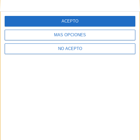
mensajes privados.
Y como regalo de agradecimiento, por registrarte te daremos
gratis una copia de nuestro ebook con 100 consejos para tu
ACEPTO
primer año de universidad
.
MÁS OPCIONES
NO ACEPTO
¿A qué esperas?