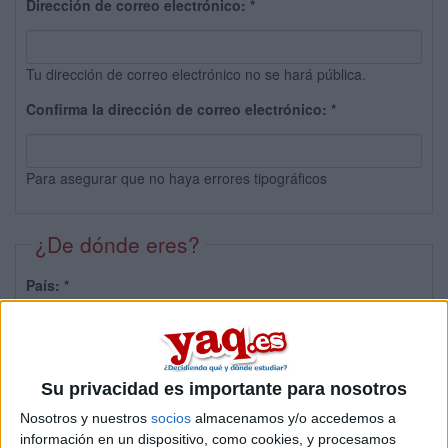
Dirección de correo electrónico:
*
Tu dirección de correo electrónico no se hará pública.
Confirma la dirección de correo electrónico:
*
Para asegurar que no haya errores tipográficos
¿De dónde eres?
País:
*
Provincia:
Su privacidad es importante para nosotros
Nosotros y nuestros
socios
almacenamos y/o accedemos a
información en un dispositivo, como cookies, y procesamos