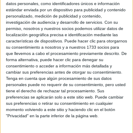
Sobre ti
datos personales, como identificadores únicos e información
estándar enviada por un dispositivo para publicidad y contenido
personalizado, medición de publicidad y contenido,
Soy:
*
investigación de audiencia y desarrollo de servicios.
Con su
Chico
permiso, nosotros y nuestros socios podemos utilizar datos de
Chica
localización geográfica precisa e identificación mediante las
características de dispositivos. Puede hacer clic para otorgarnos
¿En qué año terminas (o terminaste) bachillerato o FP?
*
su consentimiento a nosotros y a nuestros 1733 socios para
que llevemos a cabo el procesamiento previamente descrito. De
forma alternativa, puede hacer clic para denegar su
consentimiento o acceder a información más detallada y
Soy estudiante de:
*
cambiar sus preferencias antes de otorgar su consentimiento.
Tenga en cuenta que algún procesamiento de sus datos
personales puede no requerir de su consentimiento, pero usted
tiene el derecho de rechazar tal procesamiento. Sus
preferencias se aplicarán solo a este sitio web. Puede cambiar
Términos y Condiciones de Uso
sus preferencias o retirar su consentimiento en cualquier
momento volviendo a este sitio y haciendo clic en el botón
Acepto
los
Términos y Condiciones
de uso
*
"Privacidad" en la parte inferior de la página web.