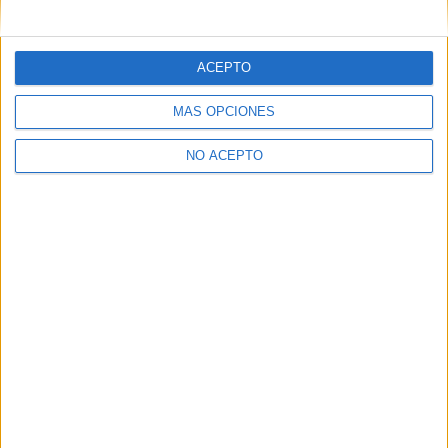
mensajes privados.
Y como regalo de agradecimiento, por registrarte te daremos
gratis una copia de nuestro ebook con 100 consejos para tu
ACEPTO
primer año de universidad
.
MÁS OPCIONES
NO ACEPTO
¿A qué esperas?