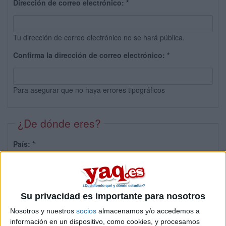
Dirección de correo electrónico:
*
Tu dirección de correo electrónico no se hará pública.
Confirma la dirección de correo electrónico:
*
Para asegurar que no haya errores tipográficos
¿De dónde eres?
País:
*
Provincia:
Su privacidad es importante para nosotros
Nosotros y nuestros
socios
almacenamos y/o accedemos a
información en un dispositivo, como cookies, y procesamos