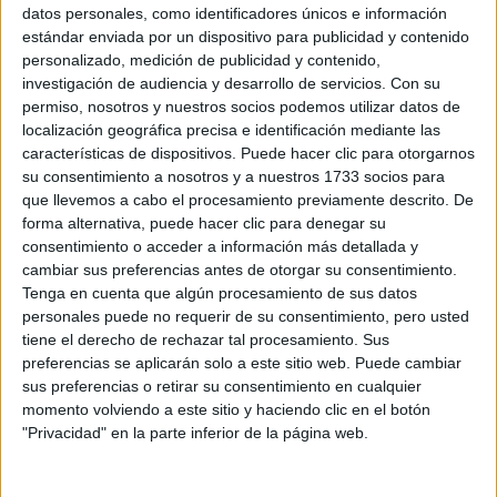
Sobre ti
datos personales, como identificadores únicos e información
estándar enviada por un dispositivo para publicidad y contenido
personalizado, medición de publicidad y contenido,
Soy:
*
investigación de audiencia y desarrollo de servicios.
Con su
Chico
permiso, nosotros y nuestros socios podemos utilizar datos de
Chica
localización geográfica precisa e identificación mediante las
características de dispositivos. Puede hacer clic para otorgarnos
¿En qué año terminas (o terminaste) bachillerato o FP?
*
su consentimiento a nosotros y a nuestros 1733 socios para
que llevemos a cabo el procesamiento previamente descrito. De
forma alternativa, puede hacer clic para denegar su
consentimiento o acceder a información más detallada y
Soy estudiante de:
*
cambiar sus preferencias antes de otorgar su consentimiento.
Tenga en cuenta que algún procesamiento de sus datos
personales puede no requerir de su consentimiento, pero usted
tiene el derecho de rechazar tal procesamiento. Sus
preferencias se aplicarán solo a este sitio web. Puede cambiar
Términos y Condiciones de Uso
sus preferencias o retirar su consentimiento en cualquier
momento volviendo a este sitio y haciendo clic en el botón
Acepto
los
Términos y Condiciones
de uso
*
"Privacidad" en la parte inferior de la página web.