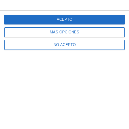
mensajes privados.
Y como regalo de agradecimiento, por registrarte te daremos
gratis una copia de nuestro ebook con 100 consejos para tu
ACEPTO
primer año de universidad
.
MÁS OPCIONES
NO ACEPTO
¿A qué esperas?