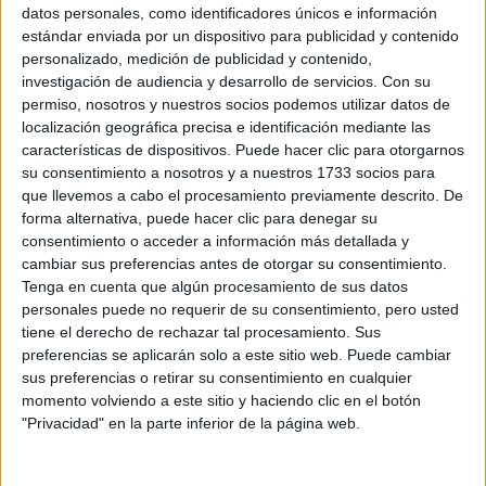
Sobre ti
datos personales, como identificadores únicos e información
estándar enviada por un dispositivo para publicidad y contenido
personalizado, medición de publicidad y contenido,
Soy:
*
investigación de audiencia y desarrollo de servicios.
Con su
Chico
permiso, nosotros y nuestros socios podemos utilizar datos de
Chica
localización geográfica precisa e identificación mediante las
características de dispositivos. Puede hacer clic para otorgarnos
¿En qué año terminas (o terminaste) bachillerato o FP?
*
su consentimiento a nosotros y a nuestros 1733 socios para
que llevemos a cabo el procesamiento previamente descrito. De
forma alternativa, puede hacer clic para denegar su
consentimiento o acceder a información más detallada y
Soy estudiante de:
*
cambiar sus preferencias antes de otorgar su consentimiento.
Tenga en cuenta que algún procesamiento de sus datos
personales puede no requerir de su consentimiento, pero usted
tiene el derecho de rechazar tal procesamiento. Sus
preferencias se aplicarán solo a este sitio web. Puede cambiar
Términos y Condiciones de Uso
sus preferencias o retirar su consentimiento en cualquier
momento volviendo a este sitio y haciendo clic en el botón
Acepto
los
Términos y Condiciones
de uso
*
"Privacidad" en la parte inferior de la página web.