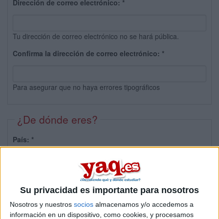
Dirección de correo electrónico:
*
Tu dirección de correo electrónico no se hará pública.
Confirma la dirección de correo electrónico:
*
Para asegurar que no haya errores tipográficos
¿De dónde eres?
País:
*
Provincia:
Su privacidad es importante para nosotros
Nosotros y nuestros
socios
almacenamos y/o accedemos a
información en un dispositivo, como cookies, y procesamos