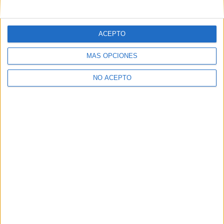
mensajes privados.
Y como regalo de agradecimiento, por registrarte te daremos
gratis una copia de nuestro ebook con 100 consejos para tu
ACEPTO
primer año de universidad
.
MÁS OPCIONES
NO ACEPTO
¿A qué esperas?