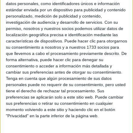
Sobre ti
datos personales, como identificadores únicos e información
estándar enviada por un dispositivo para publicidad y contenido
personalizado, medición de publicidad y contenido,
Soy:
*
investigación de audiencia y desarrollo de servicios.
Con su
Chico
permiso, nosotros y nuestros socios podemos utilizar datos de
Chica
localización geográfica precisa e identificación mediante las
características de dispositivos. Puede hacer clic para otorgarnos
¿En qué año terminas (o terminaste) bachillerato o FP?
*
su consentimiento a nosotros y a nuestros 1733 socios para
que llevemos a cabo el procesamiento previamente descrito. De
forma alternativa, puede hacer clic para denegar su
consentimiento o acceder a información más detallada y
Soy estudiante de:
*
cambiar sus preferencias antes de otorgar su consentimiento.
Tenga en cuenta que algún procesamiento de sus datos
personales puede no requerir de su consentimiento, pero usted
tiene el derecho de rechazar tal procesamiento. Sus
preferencias se aplicarán solo a este sitio web. Puede cambiar
Términos y Condiciones de Uso
sus preferencias o retirar su consentimiento en cualquier
momento volviendo a este sitio y haciendo clic en el botón
Acepto
los
Términos y Condiciones
de uso
*
"Privacidad" en la parte inferior de la página web.