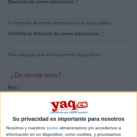
Dirección de correo electrónico:
*
Tu dirección de correo electrónico no se hará pública.
Confirma la dirección de correo electrónico:
*
Para asegurar que no haya errores tipográficos
¿De dónde eres?
País:
*
Provincia:
Su privacidad es importante para nosotros
Nosotros y nuestros
socios
almacenamos y/o accedemos a
información en un dispositivo, como cookies, y procesamos