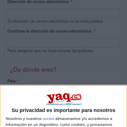
Dirección de correo electrónico:
*
Tu dirección de correo electrónico no se hará pública.
Confirma la dirección de correo electrónico:
*
Para asegurar que no haya errores tipográficos
¿De dónde eres?
País:
*
Provincia:
Su privacidad es importante para nosotros
Nosotros y nuestros
socios
almacenamos y/o accedemos a
información en un dispositivo, como cookies, y procesamos