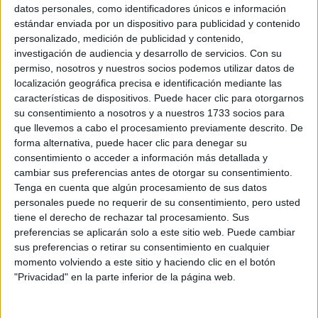
Sobre ti
datos personales, como identificadores únicos e información
estándar enviada por un dispositivo para publicidad y contenido
personalizado, medición de publicidad y contenido,
Soy:
*
investigación de audiencia y desarrollo de servicios.
Con su
Chico
permiso, nosotros y nuestros socios podemos utilizar datos de
Chica
localización geográfica precisa e identificación mediante las
características de dispositivos. Puede hacer clic para otorgarnos
¿En qué año terminas (o terminaste) bachillerato o FP?
*
su consentimiento a nosotros y a nuestros 1733 socios para
que llevemos a cabo el procesamiento previamente descrito. De
forma alternativa, puede hacer clic para denegar su
consentimiento o acceder a información más detallada y
Soy estudiante de:
*
cambiar sus preferencias antes de otorgar su consentimiento.
Tenga en cuenta que algún procesamiento de sus datos
personales puede no requerir de su consentimiento, pero usted
tiene el derecho de rechazar tal procesamiento. Sus
preferencias se aplicarán solo a este sitio web. Puede cambiar
Términos y Condiciones de Uso
sus preferencias o retirar su consentimiento en cualquier
momento volviendo a este sitio y haciendo clic en el botón
Acepto
los
Términos y Condiciones
de uso
*
"Privacidad" en la parte inferior de la página web.