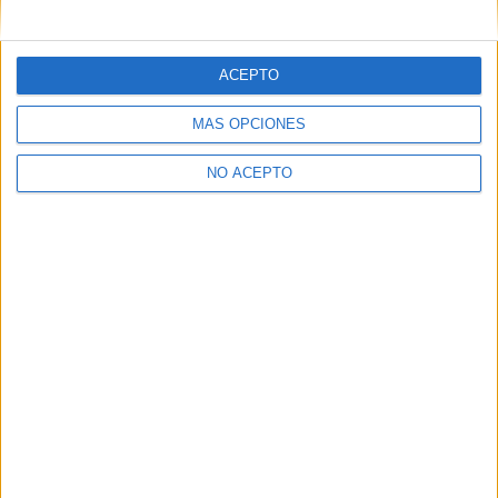
mensajes privados.
Y como regalo de agradecimiento, por registrarte te daremos
gratis una copia de nuestro ebook con 100 consejos para tu
ACEPTO
primer año de universidad
.
MÁS OPCIONES
NO ACEPTO
¿A qué esperas?