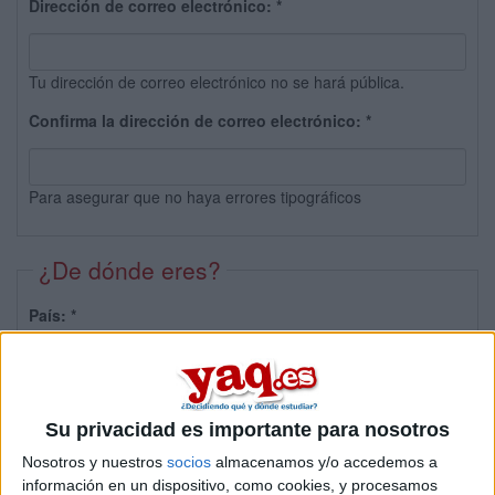
Dirección de correo electrónico:
*
Tu dirección de correo electrónico no se hará pública.
Confirma la dirección de correo electrónico:
*
Para asegurar que no haya errores tipográficos
¿De dónde eres?
País:
*
Provincia:
Su privacidad es importante para nosotros
Nosotros y nuestros
socios
almacenamos y/o accedemos a
información en un dispositivo, como cookies, y procesamos