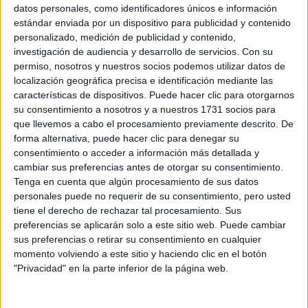
Sobre ti
datos personales, como identificadores únicos e información
estándar enviada por un dispositivo para publicidad y contenido
personalizado, medición de publicidad y contenido,
Soy:
*
investigación de audiencia y desarrollo de servicios.
Con su
Chico
permiso, nosotros y nuestros socios podemos utilizar datos de
Chica
localización geográfica precisa e identificación mediante las
características de dispositivos. Puede hacer clic para otorgarnos
¿En qué año terminas (o terminaste) bachillerato o FP?
*
su consentimiento a nosotros y a nuestros 1731 socios para
que llevemos a cabo el procesamiento previamente descrito. De
forma alternativa, puede hacer clic para denegar su
consentimiento o acceder a información más detallada y
Soy estudiante de:
*
cambiar sus preferencias antes de otorgar su consentimiento.
Tenga en cuenta que algún procesamiento de sus datos
personales puede no requerir de su consentimiento, pero usted
tiene el derecho de rechazar tal procesamiento. Sus
preferencias se aplicarán solo a este sitio web. Puede cambiar
Términos y Condiciones de Uso
sus preferencias o retirar su consentimiento en cualquier
momento volviendo a este sitio y haciendo clic en el botón
Acepto
los
Términos y Condiciones
de uso
*
"Privacidad" en la parte inferior de la página web.