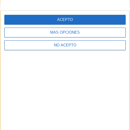
mensajes privados.
Y como regalo de agradecimiento, por registrarte te daremos
gratis una copia de nuestro ebook con 100 consejos para tu
ACEPTO
primer año de universidad
.
MÁS OPCIONES
NO ACEPTO
¿A qué esperas?