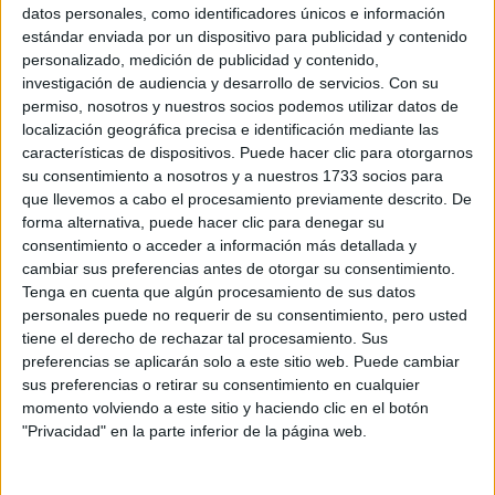
Sobre ti
datos personales, como identificadores únicos e información
estándar enviada por un dispositivo para publicidad y contenido
personalizado, medición de publicidad y contenido,
Soy:
*
investigación de audiencia y desarrollo de servicios.
Con su
Chico
permiso, nosotros y nuestros socios podemos utilizar datos de
Chica
localización geográfica precisa e identificación mediante las
características de dispositivos. Puede hacer clic para otorgarnos
¿En qué año terminas (o terminaste) bachillerato o FP?
*
su consentimiento a nosotros y a nuestros 1733 socios para
que llevemos a cabo el procesamiento previamente descrito. De
forma alternativa, puede hacer clic para denegar su
consentimiento o acceder a información más detallada y
Soy estudiante de:
*
cambiar sus preferencias antes de otorgar su consentimiento.
Tenga en cuenta que algún procesamiento de sus datos
personales puede no requerir de su consentimiento, pero usted
tiene el derecho de rechazar tal procesamiento. Sus
preferencias se aplicarán solo a este sitio web. Puede cambiar
Términos y Condiciones de Uso
sus preferencias o retirar su consentimiento en cualquier
momento volviendo a este sitio y haciendo clic en el botón
Acepto
los
Términos y Condiciones
de uso
*
"Privacidad" en la parte inferior de la página web.