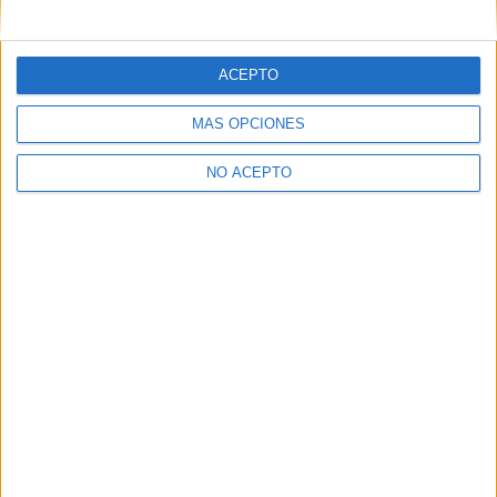
mensajes privados.
Y como regalo de agradecimiento, por registrarte te daremos
gratis una copia de nuestro ebook con 100 consejos para tu
ACEPTO
primer año de universidad
.
MÁS OPCIONES
NO ACEPTO
¿A qué esperas?