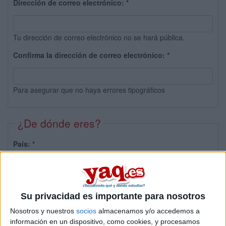
Dirección de correo electrónico:
*
Tu dirección de correo electrónico no se hará pública.
Confirma la dirección de correo electrónico:
*
Para asegurar que no haya errores tipográficos
¿De dónde eres?
País:
*
Provincia:
Su privacidad es importante para nosotros
Nosotros y nuestros
socios
almacenamos y/o accedemos a
información en un dispositivo, como cookies, y procesamos