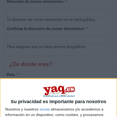
Dirección de correo electrónico:
*
Tu dirección de correo electrónico no se hará pública.
Confirma la dirección de correo electrónico:
*
Para asegurar que no haya errores tipográficos
¿De dónde eres?
País:
*
Provincia:
Su privacidad es importante para nosotros
Nosotros y nuestros
socios
almacenamos y/o accedemos a
información en un dispositivo, como cookies, y procesamos