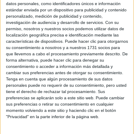
Sobre ti
datos personales, como identificadores únicos e información
estándar enviada por un dispositivo para publicidad y contenido
personalizado, medición de publicidad y contenido,
Soy:
*
investigación de audiencia y desarrollo de servicios.
Con su
Chico
permiso, nosotros y nuestros socios podemos utilizar datos de
Chica
localización geográfica precisa e identificación mediante las
características de dispositivos. Puede hacer clic para otorgarnos
¿En qué año terminas (o terminaste) bachillerato o FP?
*
su consentimiento a nosotros y a nuestros 1731 socios para
que llevemos a cabo el procesamiento previamente descrito. De
forma alternativa, puede hacer clic para denegar su
consentimiento o acceder a información más detallada y
Soy estudiante de:
*
cambiar sus preferencias antes de otorgar su consentimiento.
Tenga en cuenta que algún procesamiento de sus datos
personales puede no requerir de su consentimiento, pero usted
tiene el derecho de rechazar tal procesamiento. Sus
preferencias se aplicarán solo a este sitio web. Puede cambiar
Términos y Condiciones de Uso
sus preferencias o retirar su consentimiento en cualquier
momento volviendo a este sitio y haciendo clic en el botón
Acepto
los
Términos y Condiciones
de uso
*
"Privacidad" en la parte inferior de la página web.