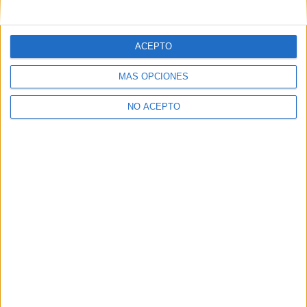
mensajes privados.
Y como regalo de agradecimiento, por registrarte te daremos
gratis una copia de nuestro ebook con 100 consejos para tu
ACEPTO
primer año de universidad
.
MÁS OPCIONES
NO ACEPTO
¿A qué esperas?