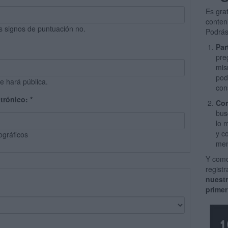
Es gra
conten
s signos de puntuación no.
Podrás
Par
pre
mis
pod
e hará pública.
con
ctrónico:
*
Com
bus
lo 
y c
ográficos
men
Y como
regist
nuest
primer