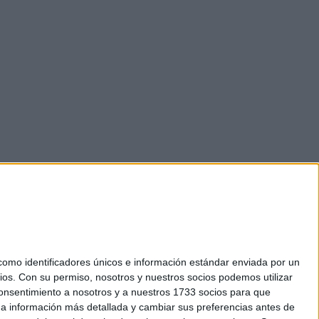
mo identificadores únicos e información estándar enviada por un
ios.
Con su permiso, nosotros y nuestros socios podemos utilizar
 consentimiento a nosotros y a nuestros 1733 socios para que
okies
 a información más detallada y cambiar sus preferencias antes de
el. +34 91 593 2767