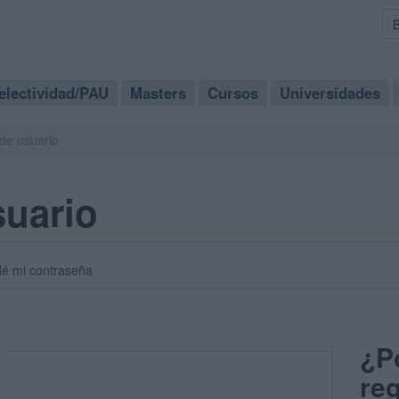
electividad/PAU
Masters
Cursos
Universidades
de usuario
suario
dé mi contraseña
¿P
reg