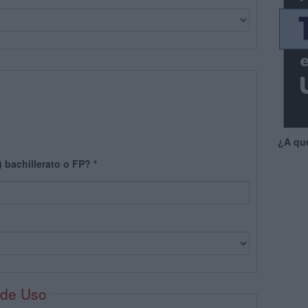
¿A qu
) bachillerato o FP?
*
 de Uso