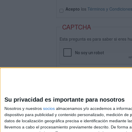
Acepto
los
Términos y Condicione
CAPTCHA
Esta pregunta es para saber si eres h
Su privacidad es importante para nosotros
Nosotros y nuestros
socios
almacenamos y/o accedemos a información
dispositivo para publicidad y contenido personalizado, medición de pu
datos de localización geográfica precisa e identificación mediante l
Avis
llevemos a cabo el procesamiento previamente descrito. De forma al
© 2003-2026
Compá