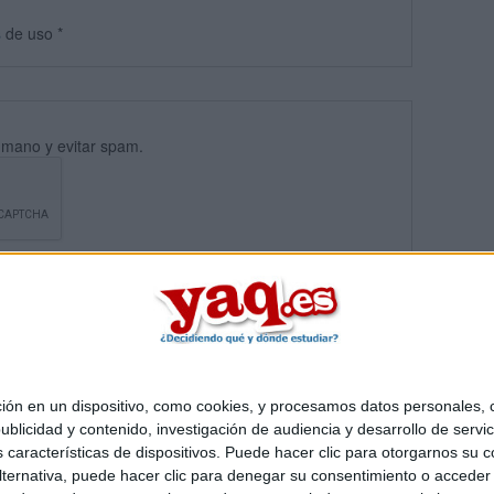
s
de uso
*
umano y evitar spam.
 en un dispositivo, como cookies, y procesamos datos personales, co
blicidad y contenido, investigación de audiencia y desarrollo de servic
Quiénes somos
|
Contactar
|
Anúnciate
as características de dispositivos. Puede hacer clic para otorgarnos su
o legal
|
Politica de privacidad
|
Condiciones generales
|
Política de co
ternativa, puede hacer clic para denegar su consentimiento o acceder
s Mediterráneo S.L.
- Diego de León 47 - 28006 Madrid [ESPAÑA] - T