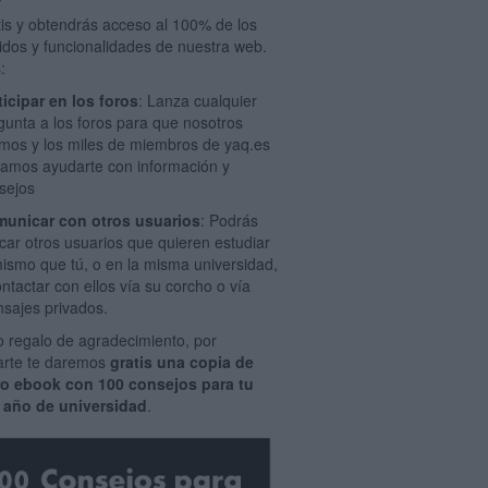
tis y obtendrás acceso al 100% de los
idos y funcionalidades de nuestra web.
:
ticipar en los foros
: Lanza cualquier
gunta a los foros para que nosotros
mos y los miles de miembros de yaq.es
amos ayudarte con información y
sejos
unicar con otros usuarios
: Podrás
car otros usuarios que quieren estudiar
mismo que tú, o en la misma universidad,
ontactar con ellos vía su corcho o vía
sajes privados.
 regalo de agradecimiento, por
rarte te daremos
gratis una copia de
ro ebook con 100 consejos para tu
 año de universidad
.