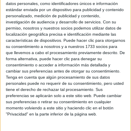
Sobre ti
datos personales, como identificadores únicos e información
estándar enviada por un dispositivo para publicidad y contenido
personalizado, medición de publicidad y contenido,
Soy:
*
investigación de audiencia y desarrollo de servicios.
Con su
Chico
permiso, nosotros y nuestros socios podemos utilizar datos de
Chica
localización geográfica precisa e identificación mediante las
características de dispositivos. Puede hacer clic para otorgarnos
¿En qué año terminas (o terminaste) bachillerato o FP?
*
su consentimiento a nosotros y a nuestros 1733 socios para
que llevemos a cabo el procesamiento previamente descrito. De
forma alternativa, puede hacer clic para denegar su
consentimiento o acceder a información más detallada y
Soy estudiante de:
*
cambiar sus preferencias antes de otorgar su consentimiento.
Tenga en cuenta que algún procesamiento de sus datos
personales puede no requerir de su consentimiento, pero usted
tiene el derecho de rechazar tal procesamiento. Sus
preferencias se aplicarán solo a este sitio web. Puede cambiar
Términos y Condiciones de Uso
sus preferencias o retirar su consentimiento en cualquier
momento volviendo a este sitio y haciendo clic en el botón
Acepto
los
Términos y Condiciones
de uso
*
"Privacidad" en la parte inferior de la página web.