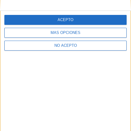
mensajes privados.
Y como regalo de agradecimiento, por registrarte te daremos
gratis una copia de nuestro ebook con 100 consejos para tu
ACEPTO
primer año de universidad
.
MÁS OPCIONES
NO ACEPTO
¿A qué esperas?