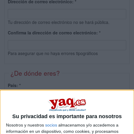
Dirección de correo electrónico:
*
Tu dirección de correo electrónico no se hará pública.
Confirma la dirección de correo electrónico:
*
Para asegurar que no haya errores tipográficos
¿De dónde eres?
País:
*
Provincia:
Su privacidad es importante para nosotros
Nosotros y nuestros
socios
almacenamos y/o accedemos a
información en un dispositivo, como cookies, y procesamos