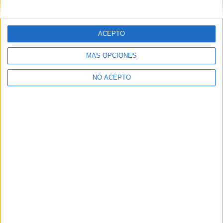
mensajes privados.
Y como regalo de agradecimiento, por registrarte te daremos
gratis una copia de nuestro ebook con 100 consejos para tu
ACEPTO
primer año de universidad
.
MÁS OPCIONES
NO ACEPTO
¿A qué esperas?