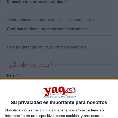
Dirección de correo electrónico:
*
Tu dirección de correo electrónico no se hará pública.
Confirma la dirección de correo electrónico:
*
Para asegurar que no haya errores tipográficos
¿De dónde eres?
País:
*
Provincia:
Su privacidad es importante para nosotros
Nosotros y nuestros
socios
almacenamos y/o accedemos a
información en un dispositivo, como cookies, y procesamos