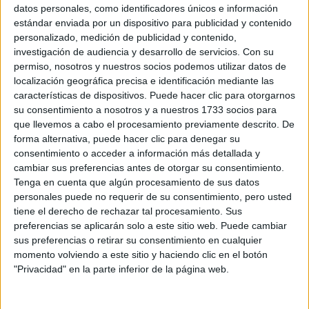
Sobre ti
datos personales, como identificadores únicos e información
estándar enviada por un dispositivo para publicidad y contenido
personalizado, medición de publicidad y contenido,
Soy:
*
investigación de audiencia y desarrollo de servicios.
Con su
Chico
permiso, nosotros y nuestros socios podemos utilizar datos de
Chica
localización geográfica precisa e identificación mediante las
características de dispositivos. Puede hacer clic para otorgarnos
¿En qué año terminas (o terminaste) bachillerato o FP?
*
su consentimiento a nosotros y a nuestros 1733 socios para
que llevemos a cabo el procesamiento previamente descrito. De
forma alternativa, puede hacer clic para denegar su
consentimiento o acceder a información más detallada y
Soy estudiante de:
*
cambiar sus preferencias antes de otorgar su consentimiento.
Tenga en cuenta que algún procesamiento de sus datos
personales puede no requerir de su consentimiento, pero usted
tiene el derecho de rechazar tal procesamiento. Sus
preferencias se aplicarán solo a este sitio web. Puede cambiar
Términos y Condiciones de Uso
sus preferencias o retirar su consentimiento en cualquier
momento volviendo a este sitio y haciendo clic en el botón
Acepto
los
Términos y Condiciones
de uso
*
"Privacidad" en la parte inferior de la página web.