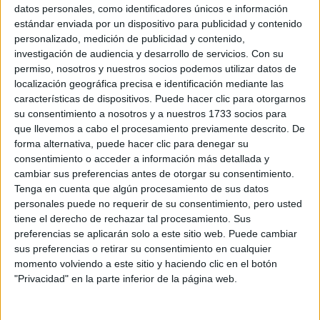
Sobre ti
datos personales, como identificadores únicos e información
estándar enviada por un dispositivo para publicidad y contenido
personalizado, medición de publicidad y contenido,
Soy:
*
investigación de audiencia y desarrollo de servicios.
Con su
Chico
permiso, nosotros y nuestros socios podemos utilizar datos de
Chica
localización geográfica precisa e identificación mediante las
características de dispositivos. Puede hacer clic para otorgarnos
¿En qué año terminas (o terminaste) bachillerato o FP?
*
su consentimiento a nosotros y a nuestros 1733 socios para
que llevemos a cabo el procesamiento previamente descrito. De
forma alternativa, puede hacer clic para denegar su
consentimiento o acceder a información más detallada y
Soy estudiante de:
*
cambiar sus preferencias antes de otorgar su consentimiento.
Tenga en cuenta que algún procesamiento de sus datos
personales puede no requerir de su consentimiento, pero usted
tiene el derecho de rechazar tal procesamiento. Sus
preferencias se aplicarán solo a este sitio web. Puede cambiar
Términos y Condiciones de Uso
sus preferencias o retirar su consentimiento en cualquier
momento volviendo a este sitio y haciendo clic en el botón
Acepto
los
Términos y Condiciones
de uso
*
"Privacidad" en la parte inferior de la página web.