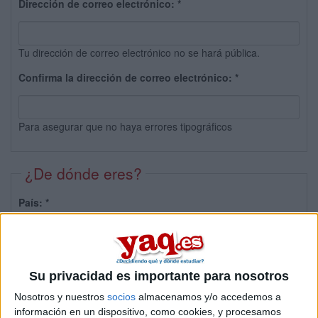
Dirección de correo electrónico:
*
Tu dirección de correo electrónico no se hará pública.
Confirma la dirección de correo electrónico:
*
Para asegurar que no haya errores tipográficos
¿De dónde eres?
País:
*
Provincia:
Su privacidad es importante para nosotros
Nosotros y nuestros
socios
almacenamos y/o accedemos a
información en un dispositivo, como cookies, y procesamos