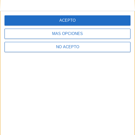
mensajes privados.
Y como regalo de agradecimiento, por registrarte te daremos
gratis una copia de nuestro ebook con 100 consejos para tu
ACEPTO
primer año de universidad
.
MÁS OPCIONES
NO ACEPTO
¿A qué esperas?