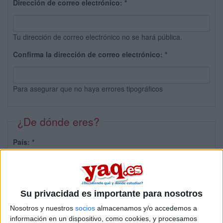
Dirección de correo electrónico:
*
Tu dirección de correo electrónico no se hará pública.
Confirma la dirección de correo electrónico:
*
Para asegurar que no haya errores tipográficos
¿De dónde eres?
País:
*
Provincia:
Su privacidad es importante para nosotros
Nosotros y nuestros
socios
almacenamos y/o accedemos a
información en un dispositivo, como cookies, y procesamos