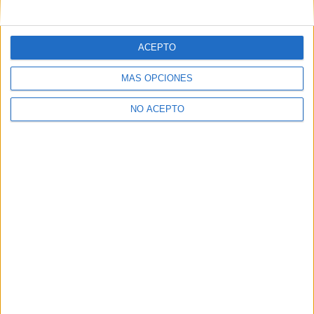
mensajes privados.
Y como regalo de agradecimiento, por registrarte te daremos
gratis una copia de nuestro ebook con 100 consejos para tu
ACEPTO
primer año de universidad
.
MÁS OPCIONES
NO ACEPTO
¿A qué esperas?