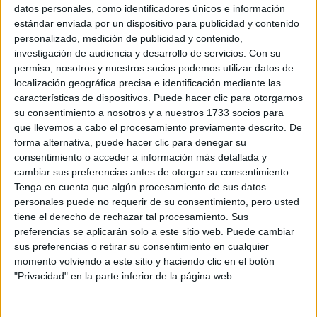
Sobre ti
datos personales, como identificadores únicos e información
estándar enviada por un dispositivo para publicidad y contenido
personalizado, medición de publicidad y contenido,
Soy:
*
investigación de audiencia y desarrollo de servicios.
Con su
Chico
permiso, nosotros y nuestros socios podemos utilizar datos de
Chica
localización geográfica precisa e identificación mediante las
características de dispositivos. Puede hacer clic para otorgarnos
¿En qué año terminas (o terminaste) bachillerato o FP?
*
su consentimiento a nosotros y a nuestros 1733 socios para
que llevemos a cabo el procesamiento previamente descrito. De
forma alternativa, puede hacer clic para denegar su
consentimiento o acceder a información más detallada y
Soy estudiante de:
*
cambiar sus preferencias antes de otorgar su consentimiento.
Tenga en cuenta que algún procesamiento de sus datos
personales puede no requerir de su consentimiento, pero usted
tiene el derecho de rechazar tal procesamiento. Sus
preferencias se aplicarán solo a este sitio web. Puede cambiar
Términos y Condiciones de Uso
sus preferencias o retirar su consentimiento en cualquier
momento volviendo a este sitio y haciendo clic en el botón
Acepto
los
Términos y Condiciones
de uso
*
"Privacidad" en la parte inferior de la página web.