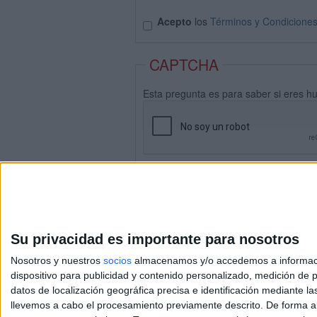
Acepto
los
Términos y Condicione
CAPTCHA
Esta pregunta es para saber si eres h
Su privacidad es importante para nosotros
Nosotros y nuestros
socios
almacenamos y/o accedemos a información
dispositivo para publicidad y contenido personalizado, medición de pu
datos de localización geográfica precisa e identificación mediante l
Avis
llevemos a cabo el procesamiento previamente descrito. De forma al
© 2003-2026
Compá