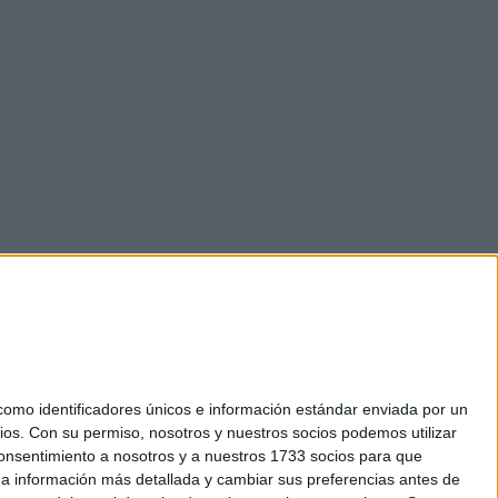
mo identificadores únicos e información estándar enviada por un
ios.
Con su permiso, nosotros y nuestros socios podemos utilizar
 consentimiento a nosotros y a nuestros 1733 socios para que
okies
 a información más detallada y cambiar sus preferencias antes de
el. +34 91 593 2767