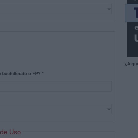
¿A qu
) bachillerato o FP?
*
 de Uso