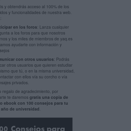
tis y obtendrás acceso al 100% de los
idos y funcionalidades de nuestra web.
:
ticipar en los foros
: Lanza cualquier
gunta a los foros para que nosotros
mos y los miles de miembros de yaq.es
amos ayudarte con información y
sejos
unicar con otros usuarios
: Podrás
car otros usuarios que quieren estudiar
mismo que tú, o en la misma universidad,
ontactar con ellos vía su corcho o vía
sajes privados.
 regalo de agradecimiento, por
rarte te daremos
gratis una copia de
ro ebook con 100 consejos para tu
 año de universidad
.