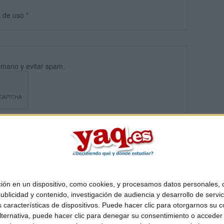
s
de uso
*
umano y evitar spam.
 en un dispositivo, como cookies, y procesamos datos personales, co
blicidad y contenido, investigación de audiencia y desarrollo de servic
Quiénes somos
|
Contactar
|
Anúnciate
as características de dispositivos. Puede hacer clic para otorgarnos su
o legal
|
Politica de privacidad
|
Condiciones generales
|
Política de co
ternativa, puede hacer clic para denegar su consentimiento o acceder
s Mediterráneo S.L.
- Diego de León 47 - 28006 Madrid [ESPAÑA] - T