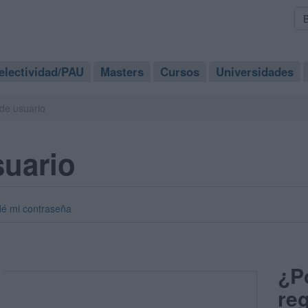
electividad/PAU
Masters
Cursos
Universidades
de usuario
suario
dé mi contraseña
¿P
reg