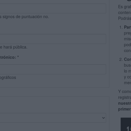
Es gra
conten
s signos de puntuación no.
Podrás
Par
pre
mis
pod
e hará pública.
con
ctrónico:
*
Com
bus
lo 
y c
ográficos
men
Y como
regist
nuest
primer